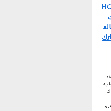
HONOR 400
ت
لة
اتك
لطاقة.
لوية
اك
زيز