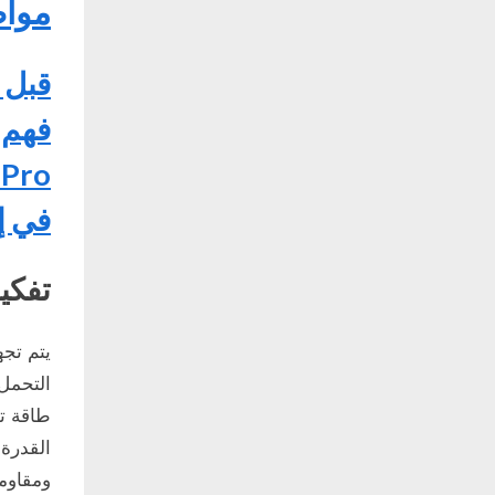
مواص
قبل 
o
في إ
تفكيك بط
التحمل 
طاقة ت