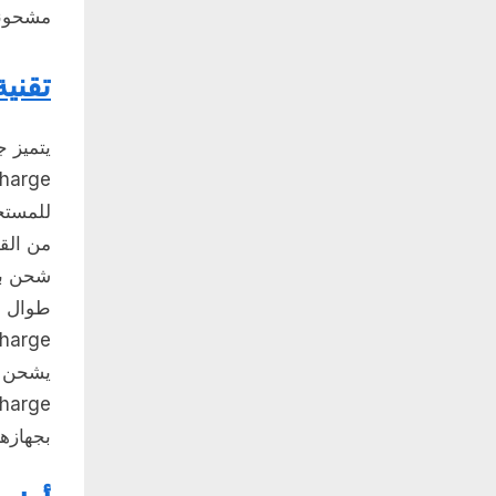
مشحوناً
تقني
للمستخ
بجهازهم