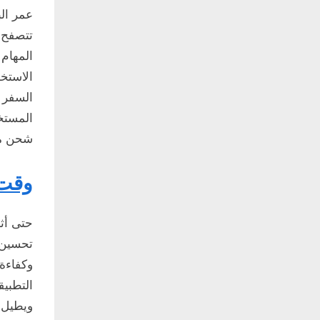
عمر ال
تتصفح ا
الاستخد
السفر ا
المستخ
شحن مت
وقت 
تحسين 
وكفاءة 
التطبيق
ويطيل 