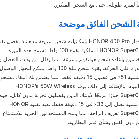
 لفترة طويلة، حتى مع الشحن المتكرر.
ة الشحن الفائق موضحة
يتميز جهاز HONOR 400 Pro بإمكانيات شحن سريعة مدهشة بفضل تق
HONOR SuperCharge السلكية بقوة 100 واط. تسمح هذه الميزة
دمين بإعادة شحن هواتفهم بسرعة، مما يقلل من وقت التعطل وي
من القدرة على الحركة. بقوة شحن تبلغ 100 واط، يمكن للجهاز ا
شحن بنسبة 51٪ في غضون 15 دقيقة فقط، مما يضمن لك البقاء مشحونً
طوال اليوم. بالإضافة إلى ذلك، يوفر HONOR’s 50W Wireless
SuperCharge خيارًا مريحًا لأولئك الذين يفضلون تجربة بدون كابل، حي
يشحن بنسبة تصل إلى 33٪ في 15 دقيقة فقط. تعيد تقنية HONOR
SuperCharge تعريف الراحة، مما يمنح المستخدمين الحرية للاستمتاع
 دون القلق بشأن عمر البطارية.