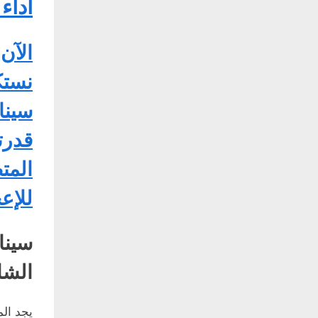
أداء
الآن
سينا
قدرت
المت
للإع
سينا
الشا