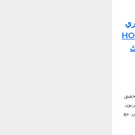
ري
ة HONOR 400
ك
مصممة لتحقيق
ربون
. مع