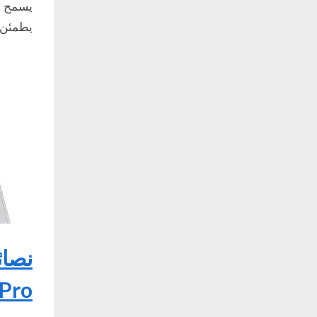
يسمح ب
يطمئن HONOR 400 Pro المستخدمين بشأن الاتساق وال
Pro