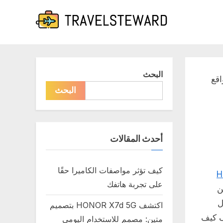
البحث
ى من واقع
البحث
أحدث المقالات
كيف تؤثر مواصفات الكاميرا حقًا
H
على تجربة هاتفك
ن
ل
اكتشف HONOR X7d 5G بتصميم
ف كيف
متين: مصمم للاستخدام اليومي