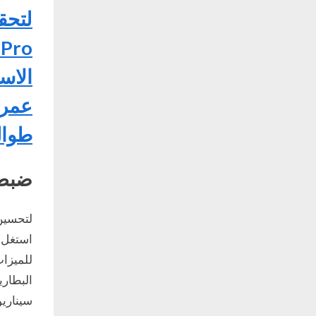
o
الاس
عمر 
طوال
ضبط 
استغل أ
للميزات
البطار
سيناري