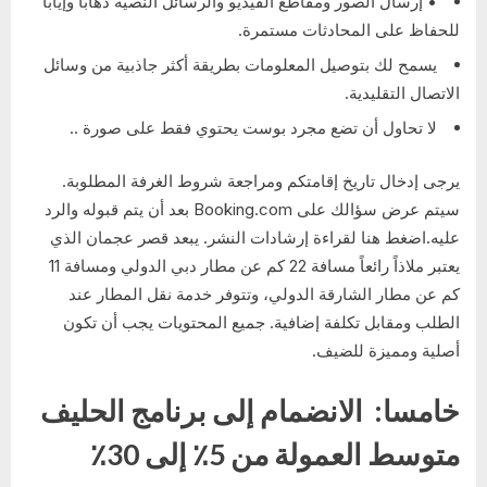
• إرسال الصور ومقاطع الفيديو والرسائل النصية ذهابا وإيابا
للحفاظ على المحادثات مستمرة.
يسمح لك بتوصيل المعلومات بطريقة أكثر جاذبية من وسائل
الاتصال التقليدية.
لا تحاول أن تضع مجرد بوست يحتوي فقط على صورة ..
يرجى إدخال تاريخ إقامتكم ومراجعة شروط الغرفة المطلوبة.
سيتم عرض سؤالك على Booking.com بعد أن يتم قبوله والرد
عليه.اضغط هنا لقراءة إرشادات النشر. يبعد قصر عجمان الذي
يعتبر ملاذاً رائعاً مسافة 22 كم عن مطار دبي الدولي ومسافة 11
كم عن مطار الشارقة الدولي، وتتوفر خدمة نقل المطار عند
الطلب ومقابل تكلفة إضافية. جميع المحتويات يجب أن تكون
أصلية ومميزة للضيف.
خامسا: الانضمام إلى برنامج الحليف
متوسط ​​العمولة من 5٪ إلى 30٪