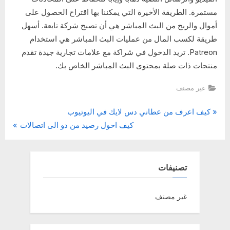
مستمرة. الطريقة الأخيرة التي يمكننا بها اقتراح الحصول على
أموال والربح من البث المباشر هي أن تصبح شركة تابعة. أسهل
طريقة لكسب المال من عمليات البث المباشر هي استخدام
Patreon. تريد الدخول في شراكة مع علامات تجارية جيدة تقدم
منتجات ذات صلة بمحتوى البث المباشر الخاص بك.
غير مصنف
P
تصفّح
كيف اعرف من عطاني دس لايك في اليوتيوب
N
r
كيف احول رصيد من دو الى اتصالات
المقالات
e
e
x
v
t
i
تصنيفات
P
o
o
u
غير مصنف
s
s
t
P