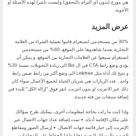
هي موزع (بدون أي التزام بالتحقق) وليست ناشراً لهذه الأسئلة أو
الأجوبة.
عرض المزيد
30% من مستخدمي انستغرام قاموا بعملية الشراء من العلامة
التجارية بعدما شاهدوها على الموقع. 60% من مستخدمي
انستغرام سمعوا عن العلامات التجارية من الموقع. و يمكن أن
يؤدي وضع رابط CTA في ال Bio الى زيادة التحويلات بنسبة 20%
و تتيح لك أداة مثل Linktree الى وضع أكثر من رابط ضمن رابط
واحد . عدد الزيارات هي شريان الحياة لجميع الأعمال سواء كان
ذلك عبر الانترنت او بدون انترنت. انقر فوق “إزالة الكل” للبدء في
إضافة منتجات من فئة جديدة.
وإذا كنت ما زلت بحاجة لمعلومات أخرى، يمكنك طرح سؤالك
على مكان الإقامة أدناه. • تمت إضافة عداد جهات الاتصال عبر
الإنترنت إلى خيار قائمة جهات الاتصال. • إرسال الصور ومقاطع
الفيديو والرسائل النصية ذهابا وإيابا للحفاظ على المحادثات