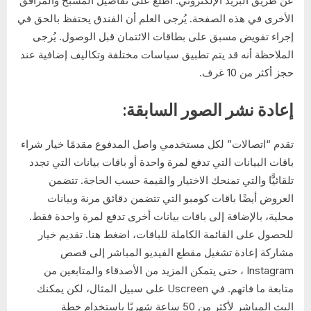
عن طريق البريد الإلكتروني. اطلع على تفاصيل المسبح والمرافق
الأخرى في هذه الصفحة. يُرجى العلم أن الفندق يحتفظ بالحق في
إجراء تفويض مسبق على بطاقات الائتمان قبل الوصول. يُرجى
الملاحظة أنه قد يتم تطبيق سياسات مختلفة وتكاليف إضافية عند
حجز أكثر من 10 غرف.
إعادة نشر الصور السابقة:
تقدم “اتصالات” لكل مستخدمي واصل المدفوع مقدمًا خيار شراء
باقات البيانات التي تدفع لمرة واحدة أو باقات بيانات التي تجدد
تلقائيًّا والتي تمنحك الاختيار والقيمة حسب الحاجة. تتضمن
العروض أيضًا باقات كومبو التي تتضمن دقائق مرنة وبيانات
محلية، بالإضافة إلى باقات بيانات أخرى تدفع لمرة واحدة فقط.
للحصول على القائمة الكاملة للباقات، اضغط هنا. تقديم خيار
مشاركة إعادة تشغيل مقطع الفيديو المباشر إلى قصص
Instagram ، حتى يتمكن المزيد من الأصدقاء والمتابعين من
متابعة ما فاتهم. في Uscreen على سبيل المثال، لكن يمكنك
البث المباشر لأكثر من 50 ساعة شهريًا باستخدام خطة