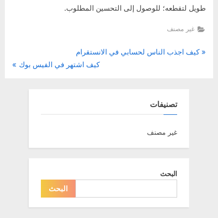
طويل لتقطعه؛ للوصول إلى التحسين المطلوب.
غير مصنف
P
تصفّح
كيف اجذب الناس لحسابي في الانستقرام
N
r
كيف اشتهر في الفيس بوك
المقالات
e
e
x
v
t
i
تصنيفات
P
o
o
u
غير مصنف
s
s
t
P
:
o
البحث
s
البحث
t
: