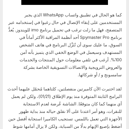
كما هو الحال في تطبيق واتساب WhatsApp الذي يجبر
المستخدمين على إبقاء الإتصال في حال رغبوا في إستخدامه عبر
المتصفح، فهل ما زلت ترغب في تحميل برنامج imo للويندوز. يُعدُّ
برنامج Spymaster Pro أحد أنظمة المراقبة الأكثر أماناً في
السوق، ما عليك سوى أن تُنَزِّل البرنامج في هاتف الشخص
المستهدف وسيعمل في الوضع الخفي الذي يتميز بأنه آمن
100%. أرغب في تلقي معلومات حول المنتجات والخدمات
والعروض الترويجية والاتصالات التسويقية الخاصة بشركة
سامسونج و / أو شركائها.
لقد اختبرت الآن كاميرتين منفصلتين، كلتاهما مُحمّل عليهما أحدث
البرامج الثابتة المتوفرة منذ يوم الإطلاق (01/21)، ولكن لم يعمل
أي منهما كما كان متوقعًا. الشاشة عُرضة لعدم الاستجابة
للنقرات، وهو أمر اعتدنا على ألا نقلق حياله منذ بداية ظهور
الأجهزة التي تعمل باللمس. تستجيب الكاميرا استجابة أفضل حين
أضغط بإصبع الإبهام بدلًا من السبابة، ولكن لا يزال أمامها شوط