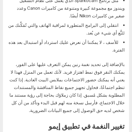
مثل برنامج Sparkocam الذي يعمل على نظام التشغيل
ويندوز مع مجموعة كبيرة ومتنوعة من كاميرات Canon وعدد
صغير من كاميرات Nikon أيضًا.
انتقلي إلى البرامج المتطورة لمراقبة الهاتف والتي تُمَكِّنك من
تَتَبُّع أي شيء عن بُعد.
للأسف ، لا يمكننا أن نعرض عليك استرداد أو استبدال بعد هذه
الفترة.
بالإضافة إلى تحديد نغمة رنين يمكن التعرف عليها على الفور،
يمكنك النقر فوق نمط اهتزاز فريد. لأنك تعمل من المنزل فهذا لا
يعني أنه يمكنك حضور الاجتماعات بملابس البيت العادية. إذا كنت
تنظم اجتماعًا، فحاول تجهيز جميع نقاط المناقشة والمستندات
المطلوبة بشكل مُسبق. إذا كان زملاؤك بحاجة إلى رؤية مستند ما
خلال الاجتماع، فأرسل نسخة منه لهم قبل البدء وتأكد من أن كل
شخص لديه حق الوصول إلى جميع البيانات الضرورية.
تغيير النغمة في تطبيق إيمو