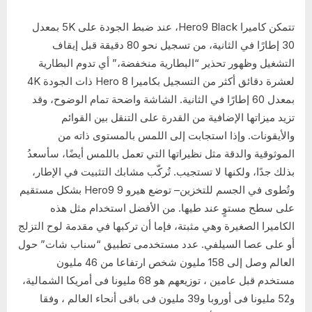
تتمكن كاميرا Hero9 Black، عند ضبط الجودة على 5K بمعدل
30 إطارًا في الثانية، من تسجيل نحو 80 دقيقة قبل إيقاف
التشغيل وظهور تحذير “البطارية منخفضة،” أي تدوم البطارية
لعشرة دقائق أكثر من التسجيل بكاميرا Hero 8 ذات الجودة 4K
بمعدل 60 إطارًا في الثانية. الشاشة واضحة تمام الوضوح، وقد
تزيد ميزاتها الإضافية من القدرة على التنقل بين القوائم
والأيقونات. وإذا استجابت إلى اللمس بالمستوى ذاته من
الموثوقية والدقة مثل نظيراتها التي تعمل باللمس أيضًا، سأسعدُ
بذلك جدًا، ولكنها لا تستجيب. تُركّب مشابك التثبيت في الإطار،
وتُطوى في الجسم للتخزين– توضع هيرو 9 Hero9 بشكل مستقيم
على سطح مستوٍ عند طيها. من الأفضل استخدام مثل هذه
الكاميرا الصغيرة وهي مثبتة، فإما أن تركبها في مقدمة لوح التزلج
أو على عصا السيلفي. عدد مستخدمى تطبيق “سناب شات” حول
العالم وصل إلى 158 مليون شخص ارتفاعا من 46 مليون
مستخدم قبل عامين ، توزيعهم هو 68 مليونا فى أمريكا الشمالية،
و52 مليونا فى أوروبا و39 مليون فى باقى أنحاء العالم ، وفقا