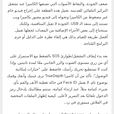
ضعف الجودة، والتقاط الأصوات التي تصنعها الكاميرا عند تشغيل
التركيز التلقائي للعدسة. تعمل هذه القطعة على إخراج فيديو خام
غير مضغوط من الكاميرا وتحوله إلى فيديو مصور بكاميرا ويب
تستند إلى منفذ الـ USB. الجودة لا تقبل المنافسة، ولكنك
ستحتاج إلى بعض الأجزاء الإضافية من المعدات لجعلها تعمل.
أفضل طريقة للقيام بذلك هي إلقاء نظرة على الدليل أو حزم
البرامج المُتاحة.
بعد بدء إيقاف التشغيل/طوارئ SOS بالضغط مع الاستمرار على
أي من زري مستوى الصوت والزر الجانبي معًا لمدة ثانيتين. وإذا
كنت لا تستطيع تحريك رأسك، فاضغط على “خيارات إمكانية
الوصول”. تأكد من أن كاميرا TrueDepth ترى عينيك وأنفك وفمك
بوضوح تام. لا يعمل Face ID في حالة تغطية الأنف والفم بأي
شيء، كمامة مثلاً. عند ارتداء كمامة، ستتم مطالبتك بإدخال رمز
الدخول تلقائيًا بعد التمرير لأعلى. كيفية إظهار الملفات المخفية
في الفلاش ميموري في ن…