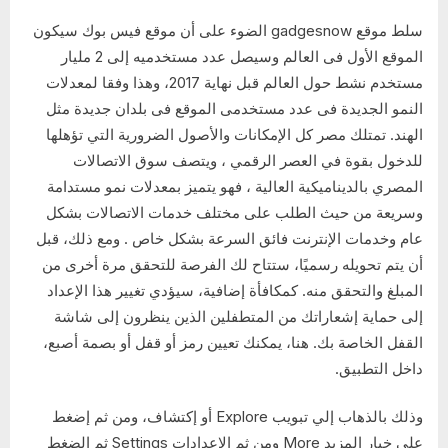
سلط موقع gadgesnow الضوء على أن موقع فيس بوك سيكون
الموقع الأول فى العالم وسيصل عدد مستخدميه إلى 2 مليار
مستخدم نشط حول العالم قبل نهاية 2017، وهذا وفقا لمعدلات
النمو الجديدة فى عدد مستخدمى الموقع فى بلدان جديدة مثل
الهند. تمتلك مصر كل الإمكانات والأصول الضرورية التي تؤهلها
للدخول بقوة في العصر الرقمي ، ويتصف سوق الاتصالات
المصري بالديناميكية العالية ، فهو يتميز بمعدلات نمو مستدامة
وسريعة من حيث الطلب على مختلف خدمات الاتصالات بشكل
عام وخدمات الإنترنت فائق السرعة بشكل خاص . ومع ذلك، قبل
أن يتم تحويله رسميًا، ستتاح لك الفرصة للتحقق مرة أخرى من
المبلغ والتحقق منه. كمكافأة إضافية، سيؤدي تغيير هذا الإعداد
إلى حماية إشعاراتك من المتطفلين الذين ينظرون إلى شاشة
القفل الخاصة بك. هنا، يمكنك تعيين رمز أو قفل أو بصمة أصبع،
داخل التطبيق.
وذلك بالذهاب إلي تبويب Explore أو إكتشاف، ومن ثم إضغط
على خيار المزيد More ومن ثم الإعدادات Settings ثم الضغط