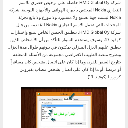
شركة HMD Global Oy حاصلة على ترخيص حصري للاسم
التجاري Nokia المختص بأجهزة الهواتف والأجهزة اللوحية. شركة
Nokia ليست جهة تصنيع ولا مستورد ولا موزع ولا بائع تجزئة
للمنتجات التي تحمل الاسم التجاري Nokia المُقدمة من قِبل
شركة HMD Global Oy. بتطبيق الحصن الخاص بتتبع واختبارات
كوفيد-19، وسوف يستخدم السوار للتأكد من أن الأشخاص الذين
ينطبق عليهم العزل المنزلي يمكثون في بيوتهم طوال مدة العزل.
وتطرح منصة الطبيب الافتراضي مجموعة من الأسئلة المتعلقة
بتاريخ السفر للفرد، وما إذا كان على اتصال بشخص كان مسافراً
أو مريضا، أو ما إذا كان على اتصال بشخص مصاب بفيروس
كرورونا (كوفيد-19).