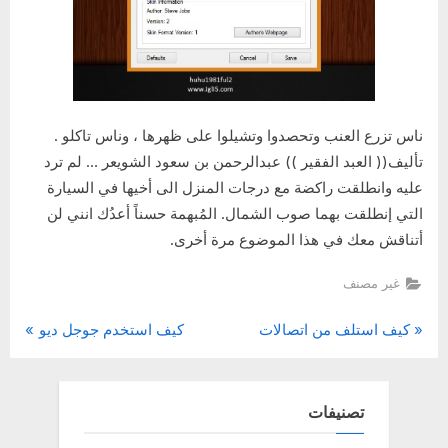
ناس تزرع العنب وتحصدوا وتشيلوا على ظهرها ، وناس تاكلو .
تأليف(( العبد الفقير )) عبدالرحمن بن سعود الشويعر … لم ترد
عليه وانطلقت راكضة مع درجات المنزل الى أخيها في السيارة
التي إنطلقت بهما صوب الشمال. المُبهمة حسناً أعدُك انني لن
أتناقش معك في هذا الموضوع مرة أخرى.
غير مصنف
N
P
تصفّح
كيف استلف من اتصالات
كيف استخدم جوجل ديو
e
r
المقالات
x
e
t
v
تصنيفات
P
i