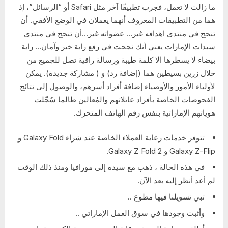
ما زالت لا تعمل، فجرب تطبيقًا آخر مثل Safari أو “الرسائل”، إذ
هما من التطبيقات المعروف أنهما يعملان في الوضع الأفقي. أن
تنجح في منتدى اهدافه غير… عضواته غير…أن تنجح في منتدى
سيدات الإمارات يعني أنك نجحت في رفع راية خير وآمان… راية
بيضاء لا يسطرها الا كلمة طيبة ورسالة راقية تصل للجميع من
خلال زرين بسيطين هما (إضافة رد) و ( مشاركة جديدة). يمكن
لأولياء الأمور والأوصياء إضافة أفراد أسرهم، والوصول إلى نتائج
الفحوصات الخاصة بأفراد عائلاتهم والمُعالين طالما سُجّلت
هوياتهم الإماراتية بنفس رقم الهاتف المتحرك.
تتوفر خدمات رعاية العملاء الخاصة عند شراء Galaxy Fold و
Galaxy Z-Flip و Galaxy Z Fold 2.
في هذه الحالة ، ذهب مع سيده إلى مورافيا ومنذ ذلك الوقت
لم أعد أنظر إليه بعد الآن.
تبي تسويلنا فيها مطوع ..
وأثبت وجودها في سوق العمل الإماراتي ..