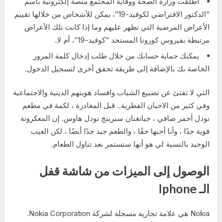
أطلقت وزارة الصحة ووقاية المجتمع منصة إلكترونية باسم
“الدكتور الافتراضي لكوفيد-19″، يمكن للأشخاص من خلالها تقييم
الأعراض المرضية التي تظهر عليهم وما إذا كانت تلك الأعراض
مرتبطة بفيروس كورونا المستجد “كوفيد-19″، أم لا.
يمكنك حماية حسابك من خلال طلب إدخال كلمة المرور
الخاصة بك بالإضافة إلى طريقة تحقق أخرى لتسجيل الدخول.
التي لا تفتئ عن تضييع الشباب وافساد هويتهم الدينية والاجتماعية
وفي كثير من الاحيان الفطرية.. قبل المغادرة ، لكمة في مطعم
نودل أحمر صافي ، جيانغنان سبرينج نودل هاوس. إن المعكرونة
قوية جدًا ، وأنا أحبها حقًا ، والطعم جيد جدًا أيضًا ، لكن العيب
الوحيد بالنسبة لي هو أنها ستستمر بعد تناول الطعام.
الوصول إلى الميزات من شاشة قفل
الـ Iphone
Nokia هي علامة تجارية مسجلة لشركة Nokia Corporation.