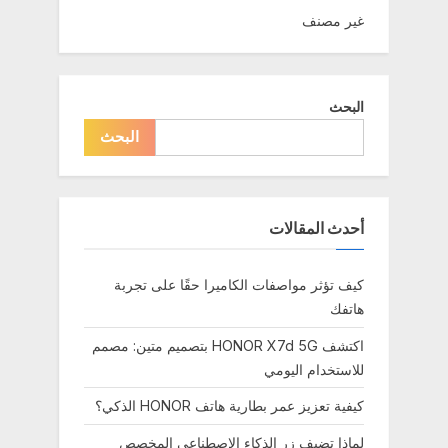
o
o
غير مصنف
s
u
t
s
:
P
البحث
o
البحث
s
t
:
أحدث المقالات
كيف تؤثر مواصفات الكاميرا حقًا على تجربة
هاتفك
اكتشف HONOR X7d 5G بتصميم متين: مصمم
للاستخدام اليومي
كيفية تعزيز عمر بطارية هاتف HONOR الذكي؟
لماذا تضيف زر الذكاء الاصطناعي المخصص