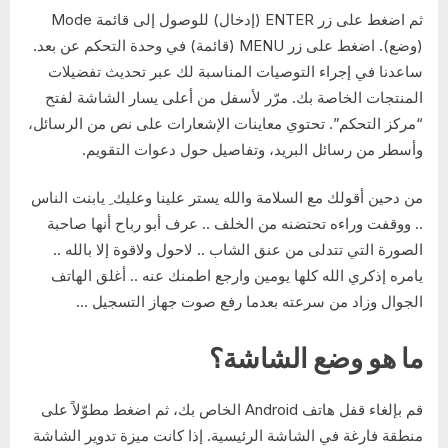
ثم اضغط على زر ENTER (إدخال) للوصول إلى قائمة Mode
(وضع). اضغط على زر MENU (قائمة) في وحدة التحكم عن بعد.
ساعدنا في إجراء التوصيات المناسبة لك عبر تحديث تفضيلات
المنتجات الخاصة بك. مرّر لأسفل من أعلى يسار الشاشة لفتح
“مركز التحكم”. تحتوي معاينات الإشعارات على نص من الرسائل،
وأسطر من رسائل البريد، وتفاصيل حول دعوات التقويم.
من دحين أقولك مع السلامة والله يستر علينا وعليك ِ يابنت الناس
.. ووقفت وراءه تحتضنه من الخلف .. عرف أبو رباح أنها صاحبة
الصورة التي تتدلى من عنق الشاب .. لاحول ولاقوة إلا بالله ..
يامره إذكري الله كلها يومين وارجع اطمنك عنه .. أغلق الهاتف
الجوال وزاد من سرعته بعدما رفع صوت جهاز التسجيل …
ما هو وضع الشاشة؟
قم بإلغاء قفل هاتف Android الخاص بك، ثم اضغط مطوّلاً على
منطقة فارغة في الشاشة الرئيسية. إذا كانت ميزة تدوير الشاشة