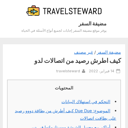
Ski
t
conten
مضيفة السفر
يوفر موقع مضيفة السفر إجابات لجميع أنواع الأسئلة في الحياة
مضيفة السفر
/
غير مصنف
كيف اطرش رصيد من اتصالات لدو
By
Posted
14 فبراير، 2022
travelsteward
on
المحتويات
التحكم في استهلاك البيانات
الموضوع: Due Due كيف أطرش من بطاقة دووو رصيد
على بطاقت اتصالات
أماكن بيع معسل الشيشة ومستلزماتها في دبي