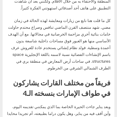
المنطقة والاحتفاء به من خلال الأفلام. ولكنني بعد أن شاهدت
التطبيق على هاتف أحد أصدقائي استهوتني الفكرة كثيراً.
كل ما قلت هنا نابع من زيارات ومعايشة لهذه الحالة في زمان
مضي. شهد منتصف القرن الماضي تنافس وصراع محتدم حاولت
خامات بنائية أخري مزاحمة الخرصانية في مجالاتها. مع أن الهدف
الأساسي منها هو العبور فوق مساحات داخلية شاسعة بدون
أعمدة وسطية. فولد نظام إنشائي يستخدم عادة للعروش عرف
باسم الإنشاءات الفضائية نسبة لاسمه باللغة الإنجليزية space
structures. في ساحات أرض المعارض في منطقة بري في
الطرف الشمالي الشرقي من الخرطوم.
فريقاً من مختلف القارات يشاركون
في طواف الإمارات بنسخته الـ4
وبعد يناير جاءت الحيرة الخاصة بما الذي يمكنني تقديمه اليوم،
وأين أقف فيه من يناير، وهل يكون دراما بطبيعته، أم تجريدا محايدا