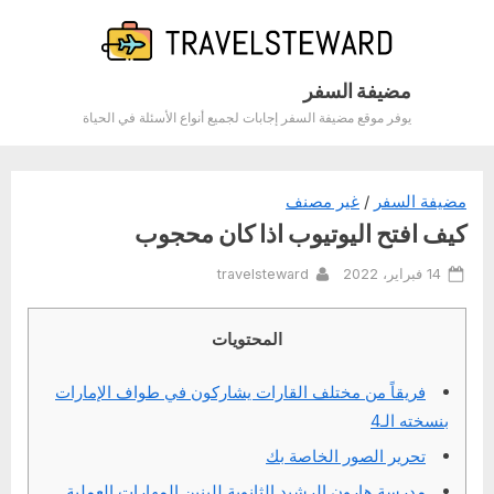
Ski
t
conten
مضيفة السفر
يوفر موقع مضيفة السفر إجابات لجميع أنواع الأسئلة في الحياة
مضيفة السفر
/
غير مصنف
كيف افتح اليوتيوب اذا كان محجوب
By
Posted
14 فبراير، 2022
travelsteward
on
المحتويات
فريقاً من مختلف القارات يشاركون في طواف الإمارات
بنسخته الـ4
تحرير الصور الخاصة بك
مدرسة هارون الرشيد الثانوية للبنين المهارات العملية