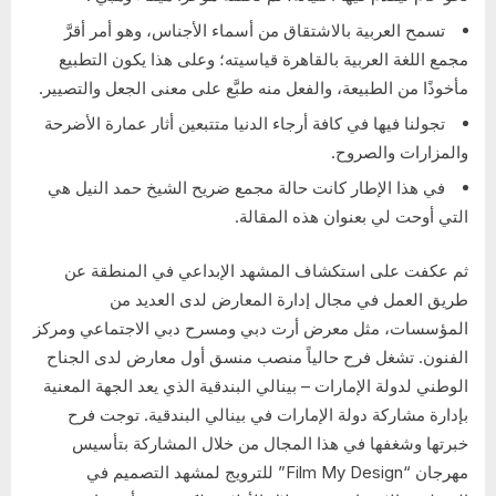
تسمح العربية بالاشتقاق من أسماء الأجناس، وهو أمر أقرَّ
مجمع اللغة العربية بالقاهرة قياسيته؛ وعلى هذا يكون التطبيع
مأخوذًا من الطبيعة، والفعل منه طبَّع على معنى الجعل والتصيير.
تجولنا فيها في كافة أرجاء الدنيا متتبعين أثار عمارة الأضرحة
والمزارات والصروح.
في هذا الإطار كانت حالة مجمع ضريح الشيخ حمد النيل هي
التي أوحت لي بعنوان هذه المقالة.
ثم عكفت على استكشاف المشهد الإبداعي في المنطقة عن
طريق العمل في مجال إدارة المعارض لدى العديد من
المؤسسات، مثل معرض أرت دبي ومسرح دبي الاجتماعي ومركز
الفنون. تشغل فرح حالياً منصب منسق أول معارض لدى الجناح
الوطني لدولة الإمارات – بينالي البندقية الذي يعد الجهة المعنية
بإدارة مشاركة دولة الإمارات في بينالي البندقية. توجت فرح
خبرتها وشغفها في هذا المجال من خلال المشاركة بتأسيس
مهرجان “Film My Design” للترويج لمشهد التصميم في