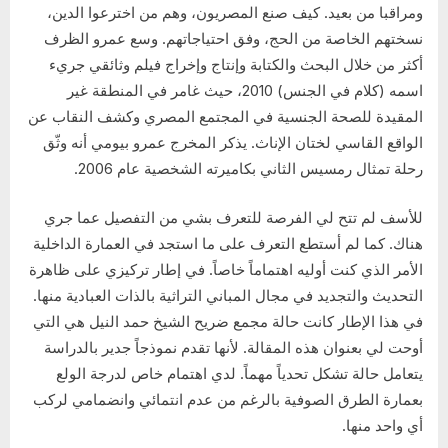
ومراقبا من بعيد. كيف صنع المصريون، وهم من اخترعوا الدين،
نسختهم الخاصة من الحج، وفق احتياجاتهم. وسع عمرو الظرف
أكثر من خلال البحث والكتابة وإنتاج وإخراج فيلم وثائقي جريء
اسمه (كلام في الجنس) 2010، حيث غامر في المنطقة غير
المقيدة للصحة الجنسية في المجتمع المصري وكشف النقاب عن
الواقع القاسي لختان الإناث. يذكر المخرج عمرو بيومي أنه وثّق
رحلة تمثال رمسيس الثاني بكاميرته الشخصية عام 2006.
للأسف لم تتح لي الفرصة للتعرف بشي من التفصيل عما جري
هناك. كما لم أستطع التعرف على ما استجد في العمارة الداخلية
الأمر الذي كنت أوليه اهتماماً خاصاً. في إطار تركيزي على ظاهرة
التحديث والتجديد في مجال المباني التراثية بالذات العبادية منها.
في هذا الإطار كانت حالة مجمع ضريح الشيخ حمد النيل هي التي
أوحت لي بعنوان هذه المقالة. لأنها تقدم نموذجاً جدير بالدراسة
يتعامل حالة تشكل تحدياً مهماً. لدي اهتمام خاص لدرجة الولع
بعمارة الطرق الصوفية بالرغم من عدم انتمائي وانضمامي لركب
أي واحد منها.