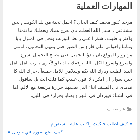
المهارات العملية
مرحبا كتور محمد كيف الحال ؟ اجمل تحية من بلد الكويت , نحن
مشتاقين . اسئل الله العظيم بان يفرج همك ويعطيك ما تتمنا
واكثر يا طيب . شكر ا على رابط التورنت ونحن في المنزل بابا
وماما واخواتي على فارغ من الصبر حتى ينتهي التحميل . اتمنى
من زوار الموقع بان يبدؤ التحميل حتى يصبح التحميل اسرع
واسرع واسرع للكل . الله يوفقك بالدنيا والآخرى يا رب .اهل باهل
البلد الطيب وبارك الله بكم وسلامي للاهل جميعاً . جزاك الله كل
خير، سؤال ان امكن، لا اقول عندب كما قلت انت بل ساقول
قدماي في الصيف اثناء اليل يصيبهنا حرارة مرتفعة مع الالم، اما
في الشتاء فيبردان في النهر و يصابا بحرارة في الليل.
غير مصنف
P
تصفّح
كيف اطلب جاكيت واكتب علية-انستقرام
N
r
كيف اضع صورة في جوجل
المقالات
e
e