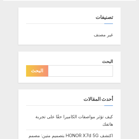
x
v
t
i
تصنيفات
P
o
o
u
غير مصنف
s
s
t
P
:
o
البحث
s
البحث
t
:
أحدث المقالات
كيف تؤثر مواصفات الكاميرا حقًا على تجربة
هاتفك
اكتشف HONOR X7d 5G بتصميم متين: مصمم