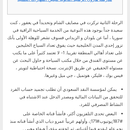
الرحلة الثانية تركزت في مصايف الشام وتحديداً في يعفور ، كنت
سعيدة جداً بوجود هذه النوعية من الخدمة السياحية الراقية في
سوريا ، أما عن بلودان و الزبداني فسوف تشعر للوهلة الأولى بأنك
تزور إحدى المدن الخليجية حيث يفوق تعداد السياح الخليجين
على تعداد أهالي المنطقة تقريبا. 1- لا تعتمد كثيراً على ما يكتب
عن مستوى الفندق من خلال مكتب السياحة و حاول البحث عن
مستواه الحقيقي عن طريق الإنترنت. نسخة احتياطية لتويتر ،
فيس بوك ، فليكر، هوتميل ، جي ميل وغيرها.
يمكن لمؤسسة النقد السعودي أن تطلب تجميد حساب الفرد
للتحقق من البيانات المالية ومصدر الدخل عند الاشتباه في
النشاط المصرفي للفرد.
البعض تحدى التلفزيون أكثر، فأنشأ قناته الخاصة على
#187;يوتيوب#171;، وأولهم عربياً عمرو دياب الذي أنشأ قناته منذ
نحو عام ليقدم فيها أغنياته، ثم لحقته مؤخراً هيفاء وهبي .