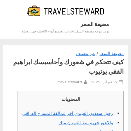
Ski
t
conten
مضيفة السفر
يوفر موقع مضيفة السفر إجابات لجميع أنواع الأسئلة في الحياة
مضيفة السفر
/
غير مصنف
كيف تتحكم في شعورك وأحاسيسك ابراهيم
الفقي يوتيوب
By
Posted
15 فبراير، 2022
travelsteward
on
المحتويات
رحيل سعدون العبيدي آخر عمالقة المسرح العراقي
والاعور في وسط العميان ملك