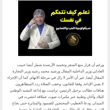
ورغم أن قرار منع السفر وتجميد الأرصدة شمل أيضا حبيب
العادلي وزير الداخلية المقال ورشيد محمد رشيد وزير التجارة
المقال أيضا, غير أن الأمر لا زال في مرحلة الاتهام, كما أن الإجراء
لا يعني الإدانة, وفقا للقانون. وعقب الصلاة ردد المتظاهرون
هتافات تطالب برحيل الرئيس، تزامنت مع إذاعة النشيد الوطني
للبلاد وأغان وطنية عبر مكبرات صوت عملاقة انتشرت في
الميدان. ودعا الخطيب المحتجين للصمود والمثابرة حتى نجاح
الثورة، وقال إن المطالب هي إلغاء قانون الطوارئ وتعديل