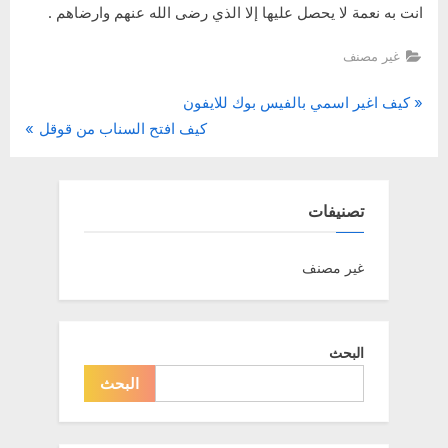
انت به نعمة لا يحصل عليها إلا الذي رضى الله عنهم وارضاهم .
غير مصنف
P
تصفّح
كيف اغير اسمي بالفيس بوك للايفون
N
r
كيف افتح السناب من قوقل
المقالات
e
e
x
v
t
i
تصنيفات
P
o
o
u
غير مصنف
s
s
t
P
:
o
البحث
s
البحث
t
: