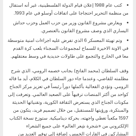
كتب عام 1988 إعلان قيام الدولة الفلسطينية، غير أنه استقال
من منظمة التحرير احتجاجا على اتفاقات أوسلو في عام 1993.
ويعارض مشروع القانون وزير من حزب العمل وحزب حداش
اليساري الذي وصف مشروع القانون بالعنصري.
وتم تهيئة المعسكر 6 الذي تفرض عليه اجراءات امنية متوسطة
في الاونة الاخيرة للسماح لمجموعات السجناء بلعب كرة القدم
معا في الخارج والتجمع على طاولات حديدية في وسط معتقلهم.
وقف السلطان (محمد الفاتح) بجانب خصمه الرومي، الذي شرح
مظلمته للقاضي، وعندما جاء دور السلطان في الكلام، أيد ما قاله
الرومي. وتؤدي الفعالية بأكملها دوراً رئيساً في تعزيز مركز الجناح
كواحد من أكثر المنصات ترفيهاً على الصعيد العالمي. وتعرفت إلى
مكونات الجناح الذي يستعرض الثقافة الكورية، وتقنياتها الحديثة
والمبتكرة، ورؤيتها للمستقبل، من خلال تصميم فريد، يتكون من
1597 مكعباً تغطي واجهته، بحركة ديناميكية. ستوزع نسخة الكتاب
الإلكتروني من «شجرة شِعر العالم» على جميع الشعراء
المشاركين في القارات الخمس، إضافة إلى توفير العديد من