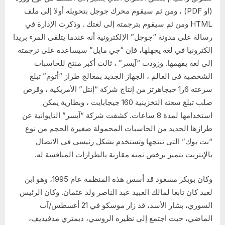
(او PDF) ، ومن ثم سيقوم محرك جوجل بتحويله أولا إلى ملف
HTML ومن ثم سيقوم بترجمته إلى لغتك . وذكرت الإدارة في
رسالة على مدونة “جوجل” الإلكترونية أنه عندما يتلقى المرء بريدا
إلكترونيا في لغة يجهلها، فإن “جي مايل” سيساعده على ترجمته
إلى لغة يفهمها. وزودت “آيسر” ، ثالث أكبر منتج للحاسبات
الشخصية فى العالم ، الجهاز الجديد بمعالج طراز “أتوم” تبلغ
سرعته 6ر1 جيجاهرتز من إنتاج شركة “إنتل” الأمريكية ، وقرص
صلب تبلغ سعته التخزينية 160 جيجابايت ، وبطارية يمكن
استخدامها لمدة 8 ساعات. كشفت شركة “آيسر” التايوانية عن
طرازها الجديد من الحاسبات المحمولة صغيرة الحجم من نوع
“نت بوك” التى تنتجها وتستخدم بشكل رئيسى فى الاتصال
بالإنترنت يتميز برخص ثمنه مقارنة بالطرازات المنافسة له.
وكان بوبكر مسعود قد أسس هذه المنظمة عام 1995، وهو ابن
لعبد كان تابعا لمالك العبيد عبد الناصر ولد عثمان. وكان الرئيس
السوري، بشار الأسد، قد زار موسكو في 21 أغسطس/آب
الماضي، حيث اجتمع إلى نظيره الروسي، ديمتري مدفيديف،