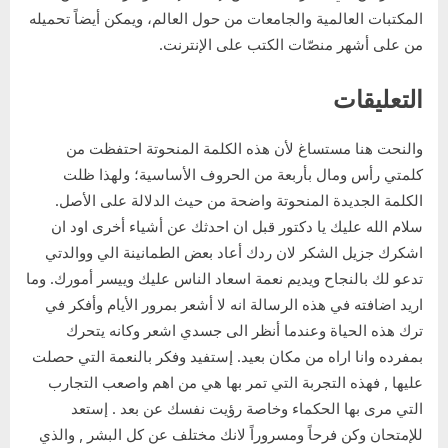
المكتبات العالمية والجامعات من حول العالم، ويمكن أيضاً تحميله
من على أشهر منصّات الكتب على الإنترنت.
التعليقات
والنحت هنا مستساغ لأن هذه الكلمة المنحوتة احتفظت من
كلمتي رأس ومال بأربعة من الحروف الأساسية؛ ولهذا ظلت
الكلمة الجديدة المنحوتة واضحة من حيث الدلالة على الأصل.
سلام الله عليك يا دكتور قبل ان احدثك عن أشياء أخرى اود ان
اشكرك جزيل الشكر لان ردك أعاد بعض الطمانينة الي ووالدتي
تدعو لك بالنجاح ويديم نعمة اسعاد الناس عليك وييسر أمورك. وما
اريد اضافته في هذه الرسالة انه لا أشعر بمرور الأيام وأفكر في
ترك هذه الحياة وعندما أنظر الى جسدي اشعر وكانه يتحرك
بمفرده وانا اراه من مكان بعيد. إستفيد وفكر بالنعمة التي حصلت
عليها , فهذه التجربة التي تمر بها هي من اهم واصعب التجارب
التي مرى بها الحكماء وخاصة رؤيت نفسك عن بعد . إستعد
للإمتحان وكن فرحاً ومسروراً لانك مختلف عن كل البشر , والذي