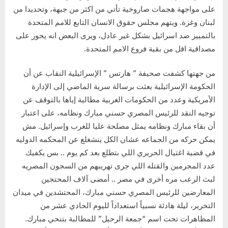
على مواجهة هجمات صاروخية تأتي من اكثر من جبهة، وتحديدا من
لبنان وغزة. ويتهم مجلس حقوق الانسان التابع للامم المتحدة
بالتمييز ضد اسرائيل بشكل غير عادل، ويرى البعض انه يحوز على
مصداقية اقل من بقية فروع الامم المتحدة.
من جهتها كشفت صحيفة ” هارتس ” الإسرائيلية النقاب عن أن
الحكومة الإسرائيلية بعثت برسالة سرية الماضي إلى الإدارة
الأمريكية وعدد من الحكومات الغربية مطالبة إياها بالتوقف عن
توجيه النقد للرئيس المصري حسني مبارك ونظامه، على اعتبار
أن بقاء مبارك ونظامه يمثل مصلحة عليا للغرب وإسرائيل. مش
يمكن حركه من الجماعه عشان الكل ينشغلع عن المحكمه الدوليه
في قضية اغتيال الحريري اللي بتطلع بعد كم يوم .. بس يكفيك
عدد المجرمين والقتله اللي جرى تهريبهم من السجون المصريه
لبث الرعب مره أخرى في مصر .. أمضى آلاف المحتجين
المعارضين للرئيس المصري حسني مبارك، المحتشدين في ميدان
التحرير، ليلة هادئة نسبياً استعداداً لليوم الحادي عشر من
المظاهرات تحت اسم “جمعة الرحيل” للمطالبة بتنحي مبارك.