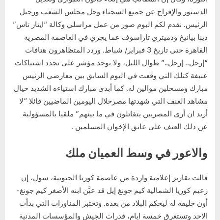
الدستور والإفراج عن جميع السجناء وحل مجلس الشعب ورحيل
الرئيس. نقدم لكم البوم صور من عمل مراسلي وكالة “ايتار تاس”
دينا بيانيخ ودميتري تاراسوف عما يجري في العاصمة المصرية
القاهرة حتى تاريخ 3 فبراير/ شباط. وردد المتظاهرون هتافات
“إرحل.. إرحل..” طوال الليل، ولا يوجد مؤشر على تجدد اشتباكات
عنيفة كتلك التي وقعت في اليوم السابق بين معارضي الرئيس
مبارك ومسحلين موالين له. كما أبدى مبارك استياءه الشديد حيال
مشاهد العنف التي شهدتها مصرخلال اليومين الماضيين قائلا “لا
أريد ان أرى المصريين يتقاتلون في ما بينهم” ملقيا بالمسؤولية
عن ذلك العنف على عاتق الإخوان المسلمين .
والاعور في وسط العميان ملك
قالت تقارير إعلامية واردة من عاصمة كوريا الجنوبية، سول، إن
زعيم كوريا الشمالية كيم جونغ إيل قد عيَّن ابنه الأصغر كيم جونغ-
أون خليفة له ليحكم البلاد من بعده. وتختبر المناورات التي بدأت
الاحد وتستغرق خمسة ايام، قدرات الجيش والمؤسسات المدنية