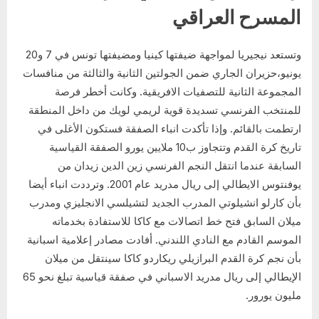
المسرح العراقي
وتستعد نيجيريا لمواجهة ضيفتها كينيا ومضيفتها تونس في 7 و20
يونيو،حزيران الجاري ضمن الجولتين الثانية والثالثة من منافسات
المجموعة الثانية للتصفيات الافريقية. وكانت أخطر فرصة
للمنتخب الفرنسي تسديدة قوية لريمي لويك من داخل المنطقة
ارتطمت بالقائم. وإذا تأكدت انباء الصفقة فستكون الأغلى في
تاريخ كرة القدم وتتجاوز ب10 ملايين يورو الصفقة القياسية
السابقة عندما انتقل النجم الفرنسي زين الدين زيدان من
يوفنتوس الايطالي إلى ريال مدريد عام 2001. وترددت انباء أيضا
بأن كارلو انشيلوتي المدرب الجديد لتشيلسي الانجليزي ومدرب
ميلان السابق فتح خط اتصالات مع كاكا للاستفادة بخدماته
الموسم القادم مع النادي اللندني. أفادت مصادر إعلامية اسبانية
بأن نجم كرة القدم البرازيلي ريكاردو كاكا سينتقل من ميلان
الإيطالي إلى ريال مدريد الاسباني في صفقة قياسية تبلغ نحو 65
مليون يورور.