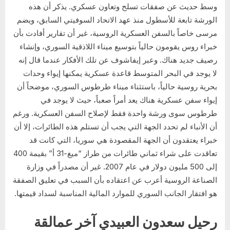
وسط حديث عن صفقات تسلح وتعاون عسكري. يذكر أن هذه
الورشة تابعة للأسطول منذ عهد الاتحاد السوفيتي السابق، ويضم
مرسى خاصاً بالسفن العسكرية الروسية، غير أن تقارير أفادت بأن
خبراء روس يقومون حالياً بتوسيع ميناء اللاذقية السوري، وإنشاء
رصيف جديد هناك. وعبر إيفاشوف عن تلك الأفكار عندما قال إنه
لا يوجد في البحر المتوسط قاعدة عسكرية يمكنها إيواء وحدات
بحرية روسية حالياً، باستثناء ميناء طرطوس السوري، موضحاً أن
إيواء سفن عسكرية هناك يعد أمراً صعباً، حيث لا يوجد في
طرطوس سوى ورشة واحدة فقط لإصلاح السفن العسكرية. ورغم
أن الأنباء لم تحدد الجهة التي يجب أن تستلم هذه الطائرات، إلا أن
خبراء يعتقدون أن الجهة المقصودة هي سوريا، التي كانت قد
تعاقدت على شراء ثماني طائرات من طراز “ميغ-31 أ” بقيمة 400
إلى 500 مليون دولار في عام 2007. غير أن مصدراً في وزارة
الصناعة الروسية أعرب عن اعتقاده بأن السبب في تعليق الصفقة
هو افتقار الجانب السوري للموارد المالية المناسبة لسداد قيمتها.
رحيل سعدون العبيدي آخر عمالقة