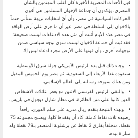
قبل الأحداث المصرية الأخيرة كان أغلب المهتمين بالشأن
المصري، يؤكدون أن جماعة الإخوان المسلمين هي أقوى
الحركات السياسية في مصر، وأن أيّ انتخابات نزيهة ستأتي حتماً
بالإخوان إلى السلطة في مصر. غير أن ما جرى على أرض الواقع
في مصر هذه الأيام أثبت أن مثل هذه الادعاءات ليست صحيحة؛
فقد ثبت أن جماعة الإخوان ليست سوى توجه سياسي ضمن
توجهات أخرى، وأن قوتها على الأرض مجرد ادعاء ليس إلا.
وجاء ذلك قبل بدء الرئيس الأمريكي جولة شرق الأوسطية
ستقوده غدا الأربعاء إلى السعودية، ثم مصر يوم الخميس المقبل
ومن هناك سيوجه رسالته إلى العالم الإسلامي.
والتقى الرئيس الفرنسي الاثنين مع بعض عائلات الاشخاص
الذين كانوا على متن الطائرة، في مطار شارل ديجول في باريس.
وبهذه النتيجة يتقدم ريال مدريد على سلم الدوري، رافعاً
رصيده ثلاث نقاط كاملة، كاد أن يفقدها كلها، ويصبح مجموعه 75
نقطة، متخلفاً بفارق 3 نقاط عن برشلونة المتصدر بـ78 نقطة وله
مباراة بيده.