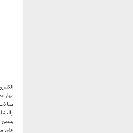
الكثير
مهارات 
مقالات
والنشاط
يسمح لل
على مو