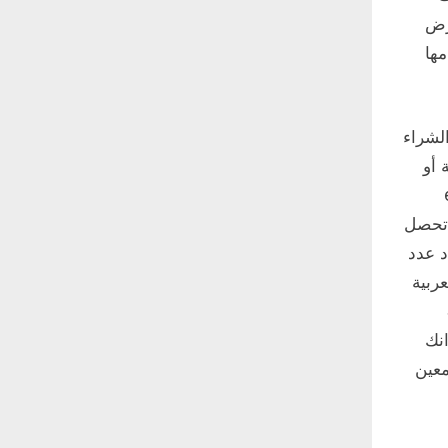
رض
مها
الشراء
 أو
وeBay
 تحصل
د عدد
عربية
إلى 3$
انك
معين