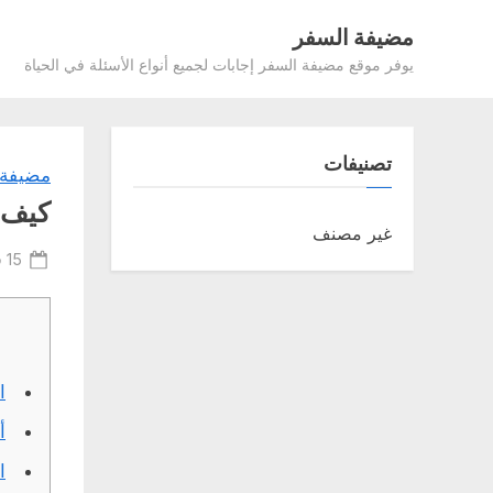
Ski
مضيفة السفر
t
يوفر موقع مضيفة السفر إجابات لجميع أنواع الأسئلة في الحياة
conten
تصنيفات
مضيفة 
كيف ت
غير مصنف
ted
15 فبراير، 2022
on
ال
أ
ا