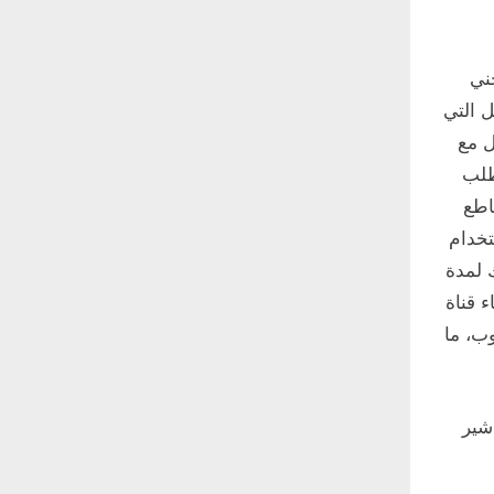
ني
ل التي
ل مع
طلب
اطع
تخدام
ك لمدة
 إنشاء قناة
وب، ما
شير