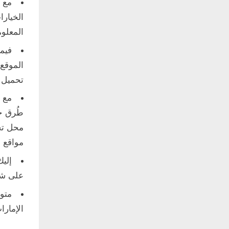
مع ي
الخيار
المعلو
فيم
الموقع 
تحميل 
مع ه
طُرق ج
محل تج
مواقع 
إلي
على شبك
متو
الإمارات وي