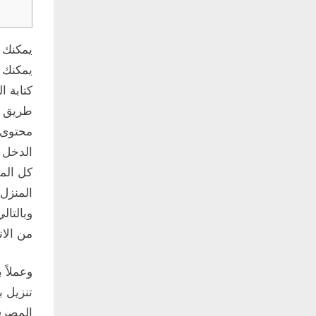
يمكنك ت
يمكنك ا
كتابة 
طريق ال
محتوى 
الدخل ا
كل المد
المنزل
وبالتا
من الان
وعملاً 
تنزيل 
المصرف