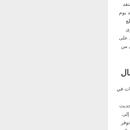
نقد
يد يوم
ع
ى
 على
 من
ال
ات في
حديث
اد إلى
توفر