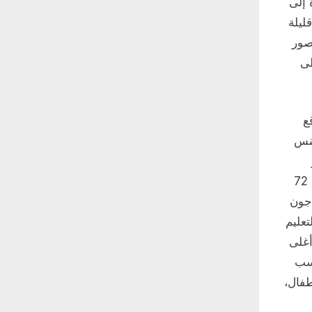
 إلى
 قليلة
بالصور
لى
ع
سنس
تقسيم 72 على معدل نمو الاستثمار السنوي أو معدل الربح. القاعدة رقم 72
اجون
تعليم
أغلى
حسب
طفال،