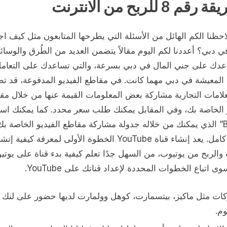
م 8 للربح من الانترنت
احظنا الكم الهائل من الأسئلة التي يطرحها المتابعون مثل كيف اج
ي دبي؟ أعددنا لكم اليوم مقالاً يتضمن العديد من الطُرق والوسائ
عدك على جني المال في دبي بسرعة، والتي تساعدك على التعام
 المعيشة في دبي مهما كانت. في مقاطع الفيديو المدفوعة، قد ت
علامات التجارية مشاركة بعض المعلومات القيمة عنها من خلال مق
و الخاصة بك، وفي المقابل يمكنك طلب سعر محدد. كما يمكنك اس
“Buffer” الذي يمكنك من خلاله جدولة مشاركة مقاطع الفيديو الخاصة ب
أسبوع كامل. يعد إنشاء قناة YouTube الخطوة الأولى لمعرفة كيفية
والربح من يوتيوب، من السهل جدًا تعلم كيفية بدء قناة على يوتي
ى اتباع الخطوات المحددة لإعداد قناتك على YouTube.
ات مثل ماكيز، بيتسمارت، كوهل وولمارت لديها حضور على لنك 
م.