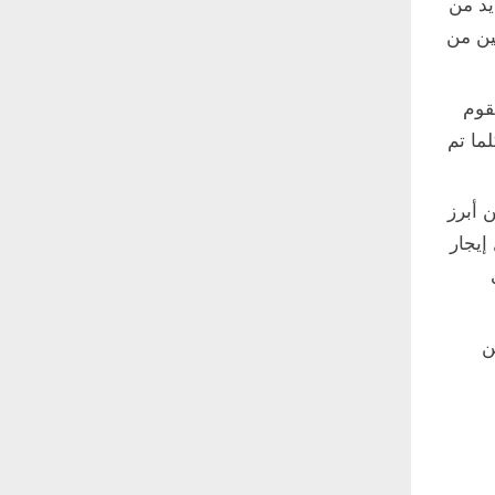
يد من
ين من
قوم
ما تم
 أبرز
إيجار
ن