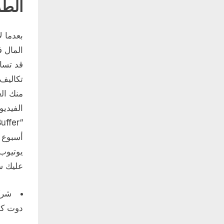
الطريقة رق
بعدما ل
المال ف
قد تسا
تكاليف
منك ال
الفيدي
يوتيوب 
عليك سو
شرك
دوت كو