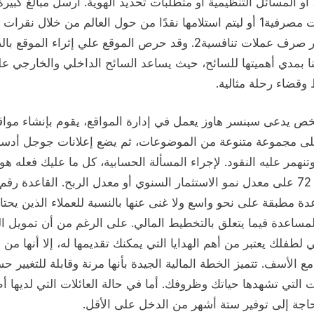
 أو المسائل التنظيمية أو متطلبات تحديد الهوية. أرسل مبالغ كبيرة
حسابات مصرفية1‎ أو ليتم استلامها نقدًا من حول العالم من خلال نقرات
وبأسعار صرف عملات تنافسية‎2. وقد حرص الموقع علي إثراء الموقع 
ا بمدي أهميتها للسائح، حيث يساعد السائح الداخلي والخارجي ع
وقضاء رحلة مثالية.
ص يدعى سبنسر هاوز يعمل في إدارة المواقع، يقوم بإنشاء مواق
لى مجموعة متنوعة من الموضوعات، ثم يضع إعلانات جوجل أد
وتنهمر عليه النقود. لإجراء المسألة الحسابية، كل ما عليك فعله هو
ة مطبقة على نحو واسع ولا غنى عنها بالنسبة للعملاء الذين يحت
ساعدة فيما يتعلق بالتخطيط المالي. على الرغم من أن تمويل ال
 لطفلك يعتبر من أهم الهدايا التي يمكنك تقديمها له، إلا أنها من 
 مع الأسف. تتميز الخطة المالية الجيدة بأنها مرنة وقابلة للتغيير 
ت التي تشهدها حياتك وظروفك. أما في حالة العائلات التي لديها أ
حاجة إلى توفير ستة أشهر من الدخل على الأقل.