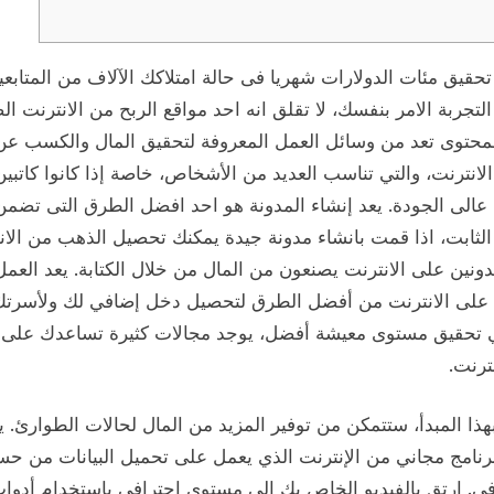
حقيق مئات الدولارات شهريا فى حالة امتلاكك الآلاف من المتابعي
لتجربة الامر بنفسك، لا تقلق انه احد مواقع الربح من الانترنت ال
المحتوى تعد من وسائل العمل المعروفة لتحقيق المال والكسب عن
انترنت، والتي تناسب العديد من الأشخاص، خاصة إذا كانوا كاتبين
عالى الجودة. يعد إنشاء المدونة هو احد افضل الطرق التى تضمن
لثابت، اذا قمت بانشاء مدونة جيدة يمكنك تحصيل الذهب من الان
ونين على الانترنت يصنعون من المال من خلال الكتابة. يعد العم
 على الانترنت من أفضل الطرق لتحصيل دخل إضافي لك ولأسرتك
لي تحقيق مستوى معيشة أفضل، يوجد مجالات كثيرة تساعدك على ا
ترنت.
بهذا المبدأ، ستتمكن من توفير المزيد من المال لحالات الطوارئ. 
برنامج مجاني من الإنترنت الذي يعمل على تحميل البيانات من حس
ي. ارتقِ بالفيديو الخاص بك إلى مستوى احترافي باستخدام أدوا