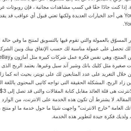
. إذا كنت جادًا حقًا في كسب مشاهدات مجانية ، فإن روبوتات ع
YouTube هي أحد الخيارات العديدة ولكنها تعني قبول أي عواقب قد يقد
Yo
 المسوّق بالعمولة والتي تقوم فيها بالتسويق لمنتج ما وفي حالة 
لك تحصل على عمولة مناسبة لك حسب الإتفاق بينك وبين الشركة
الشخص المنتج، وهي نفس فكرة عمل شركات كبيرة مثل أمازون 
 صغيرة مثل كليك بانك وشير آند سيل وغيرها. يعتمد الربح الذى
 خلال التغريد على عدد المتابعين لك على تويتر، بحيث انه كما زا
ين زاد الربح. المشكلة الحقيقة التى تواجه كاتبى المحتوى باللغة ال
على الانترنت هى قلة العائد مقابل كتابة المقالات والتى قد تصل 
لمقالة. لا يشترط أن تكون هذه الخدمة على الانترنت، من الوارد 
ك العامة “خارج الانترنت” واجهت شيئا ما حول خدمة ما او منتج 
 ولديك فكرة جيدة لتطوير هذه الخدمة.