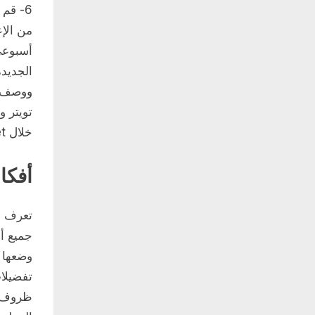
6- قم
أسبوعي 
الجديد
ووصف ا
تويتر 
خلال PaidPerTweet.
أفكا
تعرف ع
جميع أن
وضعها 
ظروف بع