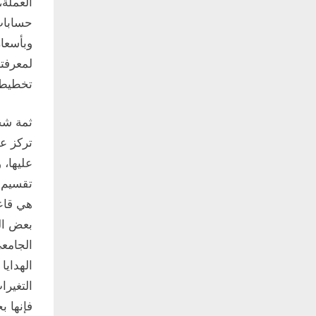
العملة،
لمعرفتن
تخطيط 
ثمة شخ
تركز ع
عليها، 
هي قاعد
بعض الم
الجامعي
الهدايا
التغيرا
فإنها ب