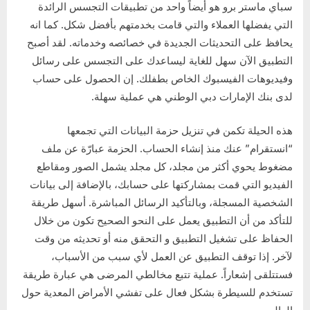
سباي ماستر برو هو أيضاً واحد من تطبيقات التجسس الرائدة
التي يفضلها العملاء والتي قامت بخدمتهم بأفضل شكل. كما انه
يحافظ على التحديثات الجديدة في خصائصه وخدماته. لقد أصبح
التطبيق الآن سهل للغاية ليساعدك على التجسس على رسائل
وفيديوهات الفيسبوك الخاص بطفلك. إن الحصول على حساب
لدى بنك الإمارات دبي الوطني هي عملية سهلة.
هذه الحيلة تكمن في تنزيل حزمة البيانات التي تجمعها
“انستقرام” عنك منذ إنشاء الحساب. الحزمة عبارّة عن ملف
مضغوط يحوي أكثر من مجلد، كل مجلد يشمل الصور ومقاطع
الفيديو التي قمت بمشاركتها على حسابك، بالإضافة إلى بيانات
الشخصية المسجلة، وبالتأكيد الرسائل المباشرة. أسهل طريقة
للتأكد من أن التطبيق يعمل على النحو الصحيح تكون من خلال
الحفاظ على تشغيل التطبيق و التحقق منه أو تحديثه من وقت
لآخر. إذا توقف التطبيق عن العمل لأي سبب من الأسباب،
فستتلقى إشعاراً. عملية تتبع مخالطي المرضى هي عبارة طريقة
تستخدم للسيطرة بشكل فعال على تفشي الأمراض المعدية حول