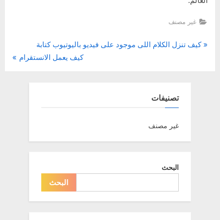
العالم.
غير مصنف
P
تصفّح
كيف تنزل الكلام اللى موجود على فيديو باليوتيوب كتابة
N
r
كيف يعمل الانستقرام
المقالات
e
e
x
v
t
i
تصنيفات
P
o
o
u
غير مصنف
s
s
t
P
:
o
البحث
s
البحث
t
: