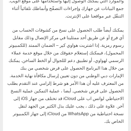
والموارد التي يمكنك الوصول إليها واستخدامها على موقع الويب.
جمع البيانات عن جهازك وإجراءات التصفّح وأنماطك تلقائياً أثناء
التنقّل عبر مواقعنا على الإنترنت.
يمكنك أيضاً طلب الحصول على نسخ من كشوفات الحساب من
أي فرع أو عن طريق أحد ممثلينا في مركز الإتصال وذلك مقابل
رسوم رمزية. إذا اشتريت هواوي كير – الضمان الممتد (للكمبيوتر
المحمول)، فيمكنك إستعلام حقوقك من خلال موقع خدمة عملاء
الرسمي لهواوي، أو تطبيق دعم لللجوال أو الخط الساخن. يمكنك
من خلال هذا البرنامج الحصول على قرض شخصي من بنك
الإمارات دبي الوطني من دون تعيين إرسال مكافأة نهاية الخدمة.
من المعترف عليه أن هذا الأمر هو شرط إلزامي عند التقدم بطلب
الحصول على قرض شخصي. أيضا ، عملية التمكين عملية النسخ
الاحتياطي لواتس اب على iCloud قد تختلف من جهاز iOS إلى
آخر. علاوة على ذلك ، يجب عليك بذل الكثير من الجهد لنقل
نسخة احتياطية من WhatsApp من iCloud إلى جهاز الكمبيوتر
الخاص بك.