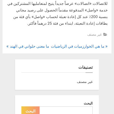
للاتصالات «اتصالات» عرضاً جديداً يتيح لمتعامليها المشتركين في
خدمة «واصل» المدفوعة مقدماً الحصول على رصيد مجاني
بنسبة 200٪ عند كل إعادة تعبئة لحساب «واصل» بأي فئة من
بطاقات إعادة التعبئة، ابتداء من فئة 25 درهماً فأكثر.
غير مصنف
N
P
تصفّح
ما هي الخوارزميات في الرياضيات
ما معنى حلواني في الهند
e
r
المقالات
x
e
t
v
تصنيفات
P
i
o
o
غير مصنف
s
u
t
s
:
P
البحث
o
البحث
s