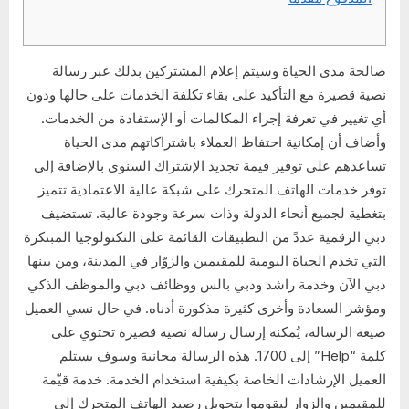
صالحة مدى الحياة وسيتم إعلام المشتركين بذلك عبر رسالة
نصية قصيرة مع التأكيد على بقاء تكلفة الخدمات على حالها ودون
أي تغيير في تعرفة إجراء المكالمات أو الإستفادة من الخدمات.
وأضاف أن إمكانية احتفاظ العملاء باشتراكاتهم مدى الحياة
تساعدهم على توفير قيمة تجديد الإشتراك السنوى بالإضافة إلى
توفر خدمات الهاتف المتحرك على شبكة عالية الاعتمادية تتميز
بتغطية لجميع أنحاء الدولة وذات سرعة وجودة عالية. تستضيف
دبي الرقمية عددً من التطبيقات القائمة على التكنولوجيا المبتكرة
التي تخدم الحياة اليومية للمقيمين والزوّار في المدينة، ومن بينها
دبي الآن وخدمة راشد ودبي بالس ووظائف دبي والموظف الذكي
ومؤشر السعادة وأخرى كثيرة مذكورة أدناه. في حال نسي العميل
صيغة الرسالة، يُمكنه إرسال رسالة نصية قصيرة تحتوي على
كلمة “Help” إلى 1700. هذه الرسالة مجانية وسوف يستلم
العميل الإرشادات الخاصة بكيفية استخدام الخدمة. خدمة قيّمة
للمقيمين والزوار ليقوموا بتحويل رصيد الهاتف المتحرك إلى