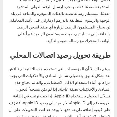
المدفوعة مقدمًا فقط. بمجرد إرسال الرقم الدولي المدفوع
مقدمًا، ستستلم رسالة نصية بالفئات المتوفرة والمتاحة في بلد
الوجهة والرسوم المطابقة بالدرهم الإماراتي قبل تأكيد المعاملة.
لن يحتاج المستلمون للرصيد لزيارة أي منفذ لشحن الرصيد
وإضافته إلى حساباتهم، حيث سيستلمون الرصيد فوراً على
الهاتف المتحرك مع رسالة نصية بالتأكيد.
طريقة تحويل رصيد اتصالات المحلي
ورغم ذلك إلا أن المؤسسات التي تستخدم هذه التقنية لم تناقش
بعد بشكل عميق وتفصيلي شامل المبادئ والأخلاقيات التي يجب
مراعاتها أثناء استخدام الذكاء الاصطناعي، والعالم يحتاج هذه
المبادئ والأخلاقيات بصفة عاجلة. إذا لم تكن مسجلاً الدخول،
فسجِّل الدخول باستخدام Apple ID. إذا كنت ترغب في إضافة
طريقة دفع إلى Apple ID، لا رصيد إلى رصيد Apple ID‏، فتعرّف
على كيفية إضافة طريقة دفع. لا يوجد حد لعدد التحويلات على أن
لا تتجاوز 150 درهماً في الشهر. سيتم احتساب 5% من قيمة