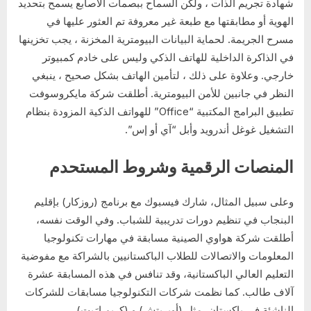
شهادة تجريم الذات ، ولكن السماح ببصمات الأصابع يسمح بتحديد
الهوية أو مطابقتها مع طبعة غير معروفة تم العثور عليها في
مسرح الجريمة. لحماية البيانات البيومترية المخزنة ، يجب تخزينها
في الذاكرة الداخلية للهاتف الذكي وليس على خادم كمبيوتر
خارجي. وعلاوة على ذلك ، لتأمين الهاتف بشكل صحيح ، ينبغي
النظر في جانبين للأمن البيومترية. أطلقت شركة مايكروسوفت
تطبيق البرامج المكتبية “Office” للهواتف الذكية المزودة بنظام
التشغيل غوغل أندرويد وأبل “آي أو إس”.
المنصات الرقمية وشروط المستحدم
وعلى سبيل المثال، شارك فيسبوك مع برنامج (روزكار) بإقليم
البنجاب في تنظيم دورات تدريبية للشباب. وفي الوقت نفسه،
أطلقت شركة هواوي الصينية مسابقة في مهارات تكنولوجيا
المعلومات والاتصالات للطلاب الباكستانيين بالشراكة مع مفوضية
التعليم العالي الباكستانية، وقد تنافس في هذه المسابقة عشرة
آلاف طالب. كما نظمت شركات التكنولوجيا مسابقات للشركات
الناشئة في باكستان، مثل (أوبربتش) و (كريم إرَبت).