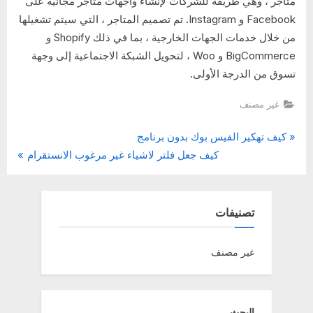
متاجر ، وهي طريقة للشركات لإنشاء واجهات متاجر مجانية على
Facebook و Instagram. تم تصميم المتاجر ، التي سيتم تشغيلها
من خلال خدمات الجهات الخارجية ، بما في ذلك Shopify و
BigCommerce و Woo ، لتحويل الشبكة الاجتماعية إلى وجهة
تسوق من الدرجة الأولى.
غير مصنف
P
تصفّح
كيف تهكير الفيس بوك بدون برنامج
N
r
كيف جعل فلتر لاشياء غير مرغوب الانستقرام
المقالات
e
e
x
v
t
i
تصنيفات
P
o
o
u
غير مصنف
s
s
t
P
:
o
البحث