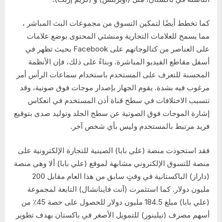
كما تخطط أيضًا لتمكين التسوق من مجموعات البث المباشر ،
مما يسمح للعلامات التجارية ومنشئي المحتوى بوضع علامات
على العناصر من كتالوجاتهم على Facebook بحيث تظهر في
أسفل مقاطع الفيديو المباشرة. وبناءً على ذلك، فإن الأنظمة
المحسنة للتعرف على المستخدم باستخدام سماعات الرأس أمر
مرغوب فيه بشدة. يقوم الجهاز بإصدار موجات فوق صوتية، وقد
تتسبب الاختلافات في سطح قناة أذن المستخدم في انعكاس
إشارة الموجات فوق الصوتية عن سطح الجلد وتوليد صدى بتوقيع
فريد مرتبط بالمستخدم وليس بأي شخص آخر.
فقد استحوذت منصة (علي بابا) الصينية للتجارة الإلكترونية على
منصة للتسوق الإلكتروني مشابهة لموقع (علي بابا) ألا وهي منصة
(داراز) الباكستانية في وقتٍ سابق من هذا العام مقابل 200
مليون دولار. كما استثمرت (آنت فاينانشال) التابعة لمجموعة
(علي بابا) مبلغ 184.5 مليون دولار للحصول على حصة 45٪ من
أسهم مصرف (تيلينور) للتمويل الأصغر في باكستان بهدف تطوير