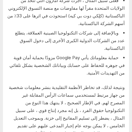
فعلى سبيل المثال ، أجرت شركة أمازون التي تتخذ من
الولايات المتحدة مقراً لها مفاوضات مع منصة التسوق الإلكتروني
الباكستانية (كلِكي دوت بي كيه) استحوذت في اثرها على 33٪ من
أسهم الشركة الباكستانية.
وبالإضافة إلى شركات التكنولوجيا الصينية العملاقة، يتطلع
عدد من الشركات الدولية الكبرى الأخرى إلى دخول السوق
الباكستانية.
حماية معلوماتك يأتي Google Pay مزودًا بحماية أمان قوية
في جوهره للحفاظ على حسابك وبياناتك الشخصية بشكل تلقائي
من التهديدات الأمنية.
ونتيجة لذلك، قد تخاطر الأنظمة التقليدية بنشر معلومات شخصية
من جهاز مرتبط لمستخدمي سماعات الرأس المقابلة غير
المصرح لهم. في الإطار الصحيح ، لا ينتهك هذا النوع من
التكنولوجيا حقوق الفرد ، بل إنه مجرد إنتاج قوي ، على سبيل
المثال ، يضطر إلى تسليم المفاتيح إلى خزنة. وبموجب التعديل
الخامس ، لا يمكن بوجه عام إجبار المدعى عليهم على تقديم