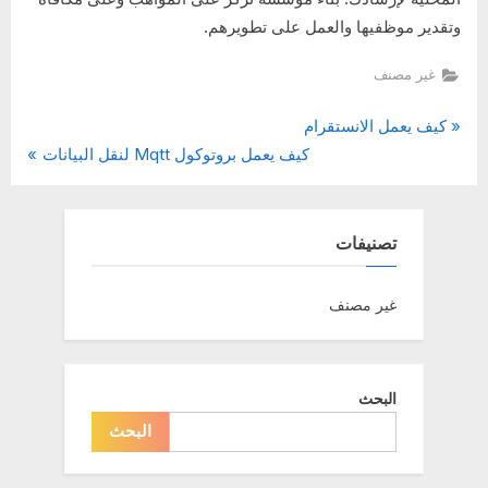
وتقدير موظفيها والعمل على تطويرهم.
غير مصنف
P
تصفّح
كيف يعمل الانستقرام
N
r
كيف يعمل بروتوكول Mqtt لنقل البيانات
المقالات
e
e
x
v
t
i
تصنيفات
P
o
o
u
غير مصنف
s
s
t
P
:
o
البحث
s
البحث
t
: