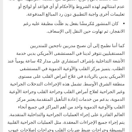
عدم امتثالهم لهذه الشروط والأحكام أو أي قواعد أو لوائح أو
تعليمات أخرى واجبة التطبيق دون رد المبالغ المدفوعة.
كان المنشور مُكرمشًا بفعل يد ظلّت مطبقة عليه رغم
الانفجار، ثم تهاوت حين النقل إلى الإسعاف.
كما أننا نطمح إلى أن نصبح مدربين ناجحين للمتدربين
المستقبليين.تتوفر لدينا في المستشفى الأمريكي بدبي خدمة
الأشعة التداخلية بإشراف استشاري على مدار 42 ساعة يومياً عند
الطلب. يتميز مركز القلب والأوعية الدموية في المستشفى
الأمريكي بدبي بالريادة في علاج أمراض القلب على مستوى
منطقة الشرق الأوسط. تشمل هذه الإجراءات التدخلات الجراحية
وغير الجراحية لعلاج أمراض القلب وجراحة القلب وجراحة الأوعية
الدموية، بدعم من خدمات إعادة التأهيل المتقدمة.يعتبر مركز
القلب والأوعية الدموية واحد من أهم المراكز في جميع أنحاء
العالم القادرة على إجراء العمليات الجراحية والتداخلية المتقدمة.
يتم إجراء جميع الإجراءات المعقدة، مثل العمليات الجراحية القلبية
البسيطة وجراحات ضبط ضربات القلب وجراحات إصلاحات عيوب