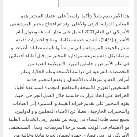
هذا الأمر يقدم دليلاً وتأكيدًا راسخاً على اعتماد المختبر هذه
المعايير الدولية الأرقى والأعلى. وقد تم افتتاح مختبر المستشفى
الأمريكي في العام 2001 ليعمل على مدار الساعة وطوال أيام
الأسبوع (24/7)، لتقديم خدمة متكاملة و نتائج اختبارات دقيقة
تمتاز بالجودة المرموقة والتي من شأنها تلبية متطلبات أطباءنا و
مرضانا بكل دقة وسرعة.تتم إدارة المختبر من قبل أطباء أخصائين
في علم الأمراض و حاملين البورد الأمريكيمع العديد من
التخصصات الفرعية في دراسة الأنسجة وعلم الخلايا، وعلم
أمراض الدم و سرطانات الأطفال. و يقدم المختبر خدمة
التشخيص الفوري للأنسجة بالمقاطع المجمدة لمساعدة أطباء
الجراحة على اتخاذ قرارات حاسمة خلال العمل الجراحي. حيث
يقوم المختبر على تقديم خبراته القيمة و المتميزة إلى العيادات
والمختبرات الخارجية ، فضلاً عن الأطباء المحليين و والدوليين.
يجمع قسم طب النساء في رؤيته بين تقديم أرقى الخدمات الطبية
مع الاهتمام في الوقت نفسه براحة المريضات، ويبذل المستشفى
الأمريكي في دبي قصارى جهده لضمان تجربة هادئة وخالية من