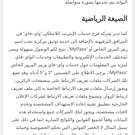
البوابة يتم تحديثها بصورة متواصلة.
الصيغة الرياضية
كما تدير شركة فرح خدمات الإنترنت اللاسلكي ‘واي-فاي’ في
المرافق الترفيهية بالإضافة إلى خدمة توثيق مركزية تحت اسم
رمز المرور الخاص أو ‘MyPass’، تتيح لكم الوصول بسهولة ويسر
لمختلف الخدمات الإلكترونية والتطبيقات وخدمات الواي-فاي.
لمزيد من المعلومات حول خدمات واي-فاي ورمز المرور الخاص
‘MyPass’، يرجى الاطلاع على القسمين ”3 و”5 أدناه. وقد تضع
تلك الشركات ملفات تعريف الارتباط على متصفحات الزائرين،
ويجوز إرسال ملفات تعريف الارتباط الخاصة به إلى ملف تعريف
ارتباط الزوار. وتسمح ملفات تعريف الارتباط لشركات الإعلان
الخارجية بتطبيق تقنية إعادة الاستهداف المشخصنة وتخدم
لافتات مشخصنة، ويجوز لتلك الشركات جمع واستخدام هذه
البيانات وفقاً لجميع القوانين واللوائح السارية (بما في ذلك على
سبيل المثال لا الحصر القوانين التي تحكم الخصوصية وحماية