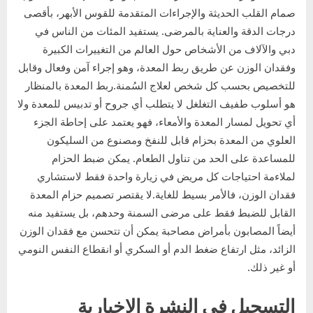
صمام القلب الحديثة والإجراءات المتقدمة للقوس الأبهر، بأقصى
درجات الدقة والعناية بالمرضى. يستفيد المئات من الناس في
دبي والآلاف من الأشخاص حول العالم من التغييرات الكبيرة
وفقدان الوزن عن طريق ربط المعدة، وهو إجراء آمن وفعال وقابل
للتخصيص بحسب كل شخص لعلاج السُمنة.ربط المعدة بالمنظار
هو أسلوب طفيف التغلغل لا يتطلب أي جروح أو تدبيس للمعدة ولا
أي تحويل لمسار المعدة والأمعاء، فهو يعتمد على إحاطة الجزء
العلوي من المعدة بحزام قابل للنفخ ومصنوع من السليكون
للمساعدة على الحد من تناول الطعام. يمكن ضبط الحزام
لملاءمة احتياجات كل مريض في زيارة واحدة فقط لاستشاري
فقدان الوزن، فالأمر بسيط للغاية.لا يقتصر تصميم حزام المعدة
القابل للضبط فقط على مرضى السمنة وحدهم، بل يستفيد منه
أيضاً المصابون بأمراض مصاحبة يمكن أن تتحسن مع فقدان الوزن
الزائد، مثل ارتفاع ضغط الدم أو السكري أو انقطاع النفس النومي
أو غير ذلك.
التسجيل في النشرة الإخبارية