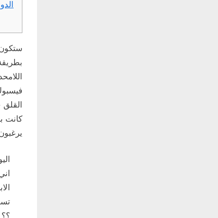
الدول
ستكون د
بطريقة 
القلق ح
كانت با
يرغبون 
الي
اني
الا
تسو
؟؟ 