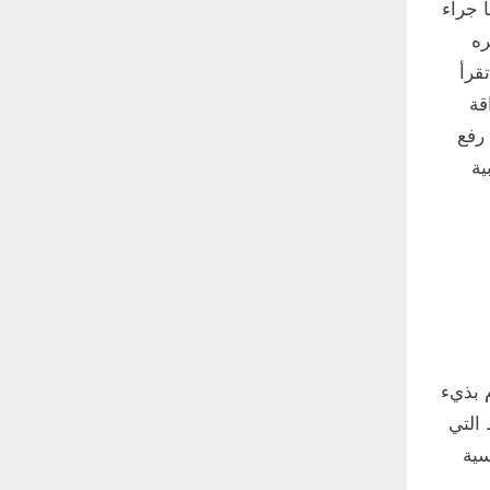
 جراء
ره
قرأ
قة
 رفع
ية
م بذيء
 التي
سية