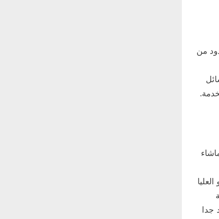
ود من
ائل
دمة.
اشاء
لعليا
 جدا