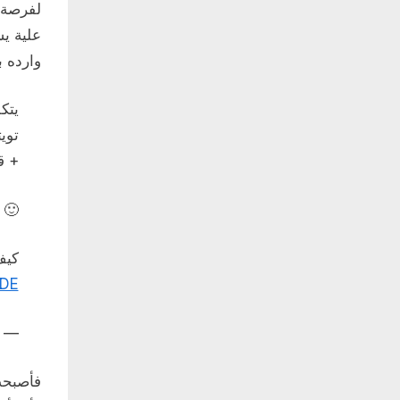
لفرصة ظ
علية يش
وارده ب
يتك
توي
+ ق
🙂
كيف
QDE
— م.م
فأصبحت 