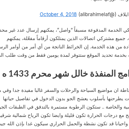
ف (@alibrahimelaf)
October 4, 2018
ي الخدمة المدفوعة مسبقاً “واصل”، يمكنهم إرسال عدد غير محد
. جميع مشتركي اتصالات الذين يمتلكون أرقاماً مفعّلة، يمكنهم
دة من هذه الخدمة. إن الخرائط الناتجة من أي أمر من أوامر الرس
 بخدمة تحديد الموقع ستتوفر لمدة يومين فقط من وقت طلب الخ
مج المنفذة خالل شهر محرم 1433 ه
اطة ان مواضيع السياحة والرحلات والسفر غالبا مفيدة جدا وفي م
نات يطرحنها بأسلوب يعشج الجو بدون الدخول في تفاصيل حياتها
ة والخاصة .. ستكون الرطوبة مستمرة بالتدفق في الطبقات الجو ا
 مع درجات الحرارة تكون قليلة وايضا تكون الرياح شمالية شرقية
واحيانا قد تكون نشطة والحمل الحراري سيكون غدا بإذن الله جيد