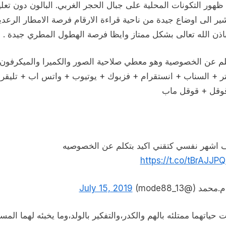
هور التكونات المحلية على جبال الحجر الغربي. البالون دون تعل
ير الى اوضاع جيدة من ناحية قراءة الارقام فرصة الامطار الرعدي
اذن الله تعالى بشكل ممتاز وايظا فرصة الهطول المطري جيدة .
لم عن الخصوصية وهو معطي صلاحية الصور والكميرا والميكرفون 
تر + السناب + انستقرام + فزبوك + يوتيوب + واتس اب + تليقرا
وقل + قوقل ماب
 اشهر نفسي كتقني اكيد بتكلم عن الخصوصيه
https://t.co/tBrAJJP
حمد (@mode88_13)
July 15, 2019
حياتهما ممتلئه بالهم والكدر،والتفكير بالولد،وما يخبئه لهما المس