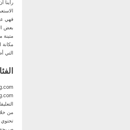
رأينا 
الاستعم
فهي علا
بعض الر
متينة م
مكانة ا
التي أ
الفئ
التعليق
من خلال
تحتوي 
صريحة أ