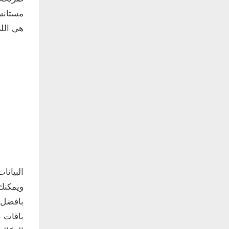
مستانسه
هي اللي
البيانا
ويمكنك
بافضل 
باقات ب