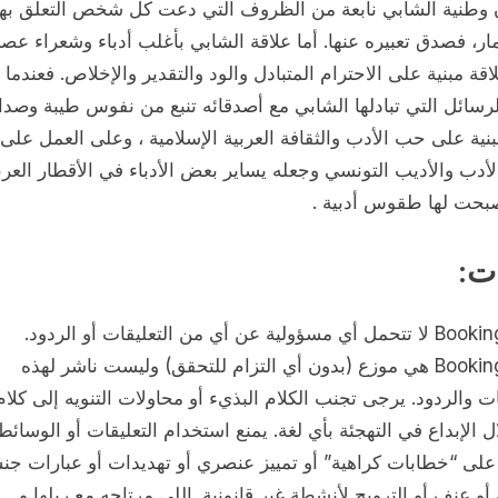
أن وطنية الشابي نابعة من الظروف التي دعت كل شخص التعلق بها
ار، فصدق تعبيره عنها. أما علاقة الشابي بأغلب أدباء وشعراء عص
قة مبنية على الاحترام المتبادل والود والتقدير والإخلاص. فعندما ت
سائل التي تبادلها الشابي مع أصدقائه تنبع من نفوس طيبة وصدا
بنية على حب الأدب والثقافة العربية الإسلامية ، وعلى العمل على
لأدب والأديب التونسي وجعله يساير بعض الأدباء في الأقطار العرب
صبحت لها طقوس أدبية .
ات:
Booking.com لا تتحمل أي مسؤولية عن أي من التعليقات أو الردود.
Booking.com هي موزع (بدون أي التزام للتحقق) وليست ناشر لهذه
ات والردود. يرجى تجنب الكلام البذيء أو محاولات التنويه إلى كلا
 الإبداع في التهجئة بأي لغة. يمنع استخدام التعليقات أو الوسائط
على “خطابات كراهية” أو تمييز عنصري أو تهديدات أو عبارات جن
و عنف أو الترويج لأنشطة غير قانونية. اللي مرتاحه مع ريلها و