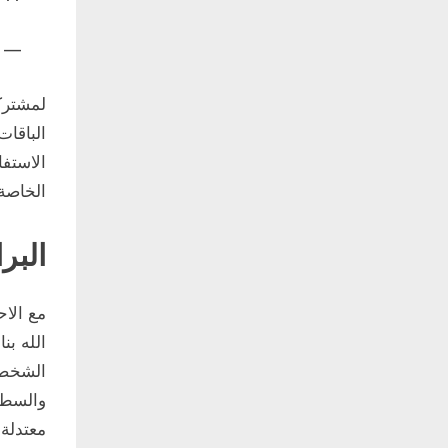
— ايلا
لمشترك
الباقات
الاستفا
الخاصة
البرا
مع الاح
الله ب
الشخصي
والسطح
معتدلة 