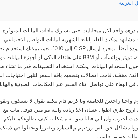
 العربية
رهم واحد لكل ميجابايت حتى تشترك بباقات البيانات المتوفّرة.
مشابهة يمكنك الغاء إاباقة الشهرية لبيانات التواصل الاجتماعي
اللامحدودة أيضاً، بمجرد إرسال C SP إلى 1010. نعم، يمكنك ا
فيسبوك، تويتر وواتسآب أو BBM على هاتفك الذكي أو أجهزة البيانات د
ول استخدام البيانات. يمكنك استخدام التطبيقات قدر ما تشاء طا
قتك مفعّلة. قامت اتصالات بتصميم باقة السفر لتلبي احتياجات ال
في البقاء على تواصل أثناء السفر عبر المكالمات الصوتية والبيانا
وم واحنا راجعين للجامعة ويا كريم قام يتكلم يقول لا تشتكون وتقول
 اروح طرق اطول عشان اخذ زيادة والله مو مني قوقل ماب مع
بديت اخترب وان الي قبلنا سوا له مشكلة ، كيف يطاوعكم قلبكم
وا مشاكل حق ناس رزقتهم بهالسيارة وتفتروا وتحطوا في ذمتكم
والله عورني قلبي .