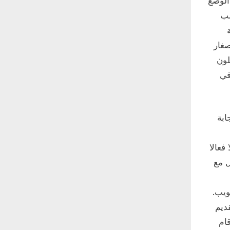
الوضع
لب
صغار
لون
في
ابة
فعالا
ل مع
ويب.
ديم
ام