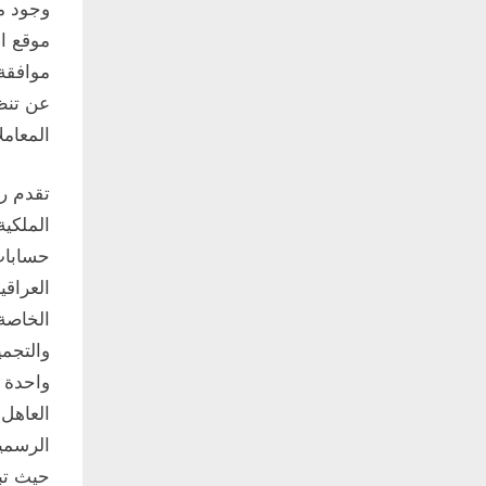
وجود مق
موقع ال
موافقة 
عن تنظي
المعامل
تقدم ر
الملكية
حسابات 
العراقي
الخاصة 
والتجمي
واحدة م
العاهل 
الرسمية
حيث تبر