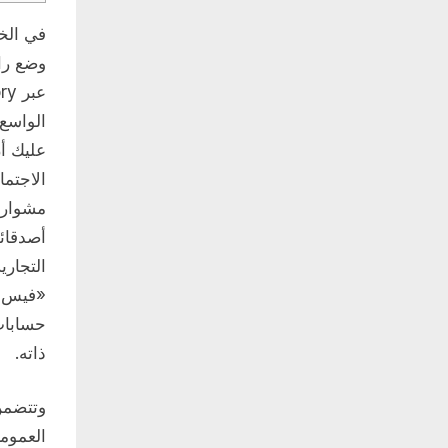
الواسع 
عليك أ
الاجتم
مشوارك
أصدقائه
التجار
«فيس ب
حسابات
ذاته.
وتتضمن
العموم