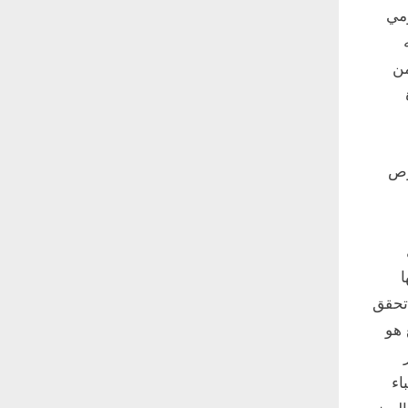
مي
من
حرص
ا
 تحقق
 هو
اء