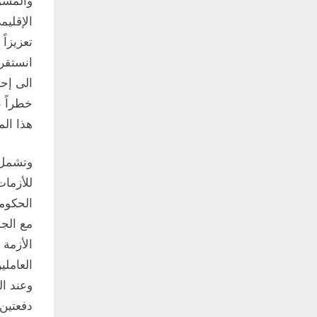
والمسؤو
الإقليم
تعزيزاً
انستقرا
الى إح
خطراً ع
هذا الم
وتشمل 
للأزمات
الحكومي
مع الجم
الأزمة 
العاملي
وعند ا
دفعتين