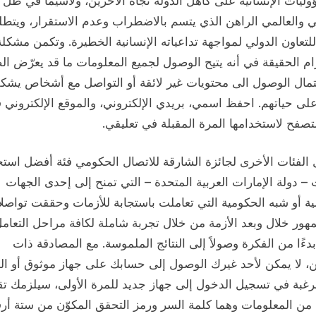
ليات الإنسانية على كاهل الدولة تجاه الآخرين، ولاسيما في ظل 
ي والعالمي الراهن الذي يتسم بالاضطراب وعدم الاستقرار، ويتط
 للتعاون الدولي لمواجهة تداعياته الإنسانية الخطيرة. وتكمن مشكلة
م الحقيقة في أنه يتيح الوصول لجميع المعلومات ما قد يعرّض ال
تمال الوصول الى محتويات غير لائقة أو التواصل مع أشخاص يشك
لى حياتهم. احفظ اسمي، بريدي الإلكتروني، والموقع الإلكتروني 
تصفح لاستخدامها المرة المقبلة في تعليقي.
الفئات الأخرى لجائزة الشارقة للاتصال الحكومي فئة أفضل استج
 – دولة الإمارات العربية المتحدة – التي تمنح إلى إحدى الجهات
ة أو شبه الحكومية التي تعاملت باستجابة للأزمات وحققت تواصلا 
هور خلال وبعد الأزمة من خلال تجربة شاملة لكافة مراحل التعام
بدءًا من الفكرة وصولاً إلى النتائج الملموسة. مع المصادقة ذات
ن، لا يمكن لأحد غيرك الوصول إلى حسابك على جهاز موثوق أو ال
لرغبة في تسجيل الدخول إلى جهاز جديد للمرة الأولى، سيلزمك تق
 من المعلومات وهما كلمة السر ورمز التحقق المكوّن من ستة أرق