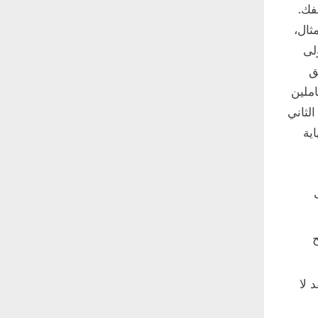
فك.
ثال،
ولى
ق
 العاملين
قدم، مثل Apple TV (الجيل الثاني
ية
ح
و إصدارًا أحدث على iPhone، فقد لا