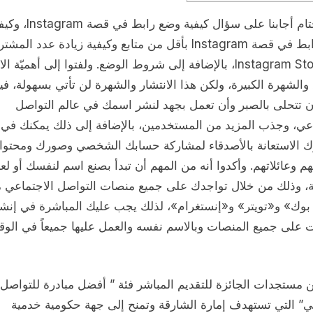
في الختام أجابنا على سؤال كيفية وضع رابط في قص
وضع رابط في قصة Instagram بأقل من متابع وكيفية زيادة عدد الم
عبر Instagram Story، بالإضافة إلى شروط الوضع. ولفتوا إلى أهميّة ا
والشهرة الكبيرة، ولكن هذا الانتشار والشهرة لن تأتي بسهولة، ف
ن تتحلى بالصبر وأن تعمل بجهد لنشر اسمك في عالم التواصل
اعي، وجذب المزيد من المستخدمين، بالإضافة إلى ذلك يمكنك في ب
 الاستعانة بالأصدقاء لمشاركة حسابك الشخصي وصورك ومحتوا
م وعائلاتهم. وأكدوا أنه من المهم أن تبدأ بصنع اسم لنفسك أو لع
ية، وذلك من خلال تواجدك على جميع منصات التواصل الاجتماعي 
وك» و«تويتر» و«إنستغرام»، لذلك يجب عليك المباشرة في إنشا
 على جميع المنصات وبالاسم نفسه والعمل عليها جميعاً في الو
 مستجدات الجائزة للتقديم المباشر فئة ” أفضل مبادرة للتواصل
ي” التي تستهدف إمارة الشارقة وتمنح إلى جهة حكومية خدمية