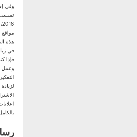
وفي إطا
تسلمت 
مواقع ز
هذه الم
في زيا
فإذا كن
وعمل ح
التفكير
لزيادة 
الاشترا
اعلانات
بالكام
رسال