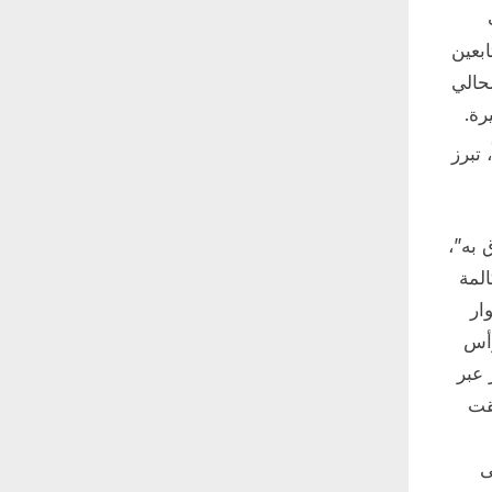
ابعين
لحالي
رة.
 تبرز
 به”،
لمة
ار
رأس
 عبر
لقت
لى