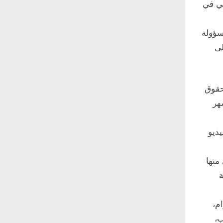
كي في
سؤولة
لى
حقوق
هر
يديو
منها
ة
م،
ب،