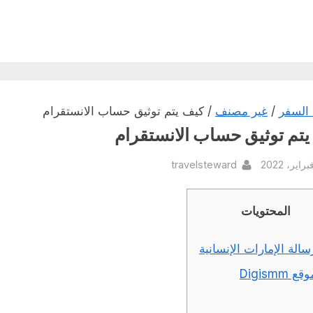
السفر
/
غير مصنف
/ كيف يتم توثيق حساب الانستقرام
تم توثيق حساب الانستقرام
By
Pos
travelsteward
المحتويات
سالة الإمارات الإنسانية
قع Digismm