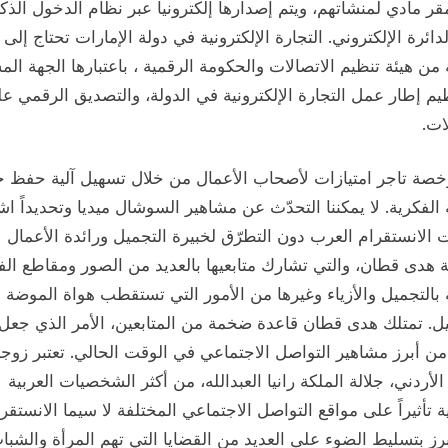
ر مادي لمنشآتهم، ويتم إصدارها إلكترونياً عبر نظام الدخول الذ
دائرة الإلكتروني. التجارة الإلكترونية في دولة الإمارات تحتاج إلى
من هيئة تنظيم الاتصالات والحكومة الرقمية ، باعتبارها الجهة الم
م إطار عمل التجارة الإلكترونية في الدولة، والتصديق الرقمي ع
ات.
خصة تاجر امتيازات لأصحاب الأعمال من خلال تسهيل آلية حفظ 
 الفكرية. لا يمكننا التحدّث عن مشاهير السوشال ميديا وتحديداً اش
الانستقرام العرب دون التطرّق لخبيرة التجميل ورائدة الأعمال
ة هدى قطان، والتي تشارك متابعيها بالعديد من الصور ومقاطع الف
بالتجميل والأزياء وغيرها من الأمور التي تستقطب هواة الموضة
ل. تمتلك هدى قطان قاعدة ضخمة من المتابعين، الأمر الذي جعل 
ن أبرز مشاهير التواصل الاجتماعي في الوقت الحالي. تعتبر زوج
الأردني، جلالة الملكة رانيا العبدالله، من أكثر الشخصيات العربية
 تأثيراً على مواقع التواصل الاجتماعي المختلفة لا سيما الانستقرا
ز بتسليط الضوء على العديد من القضايا التي تهم المرأة والشبا