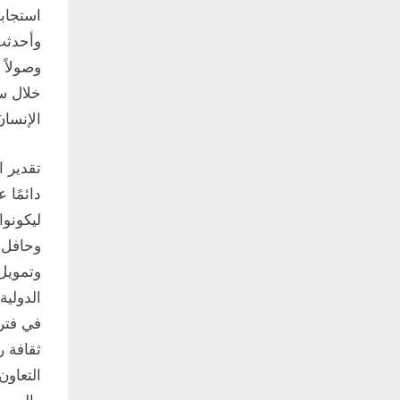
استجاب
وأحدثت 
وصولاً 
الإنسان
تقدير ا
دائمًا 
ليكونو
وحافل 
وتمويل 
الدولية
في فترة
ثقافة ر
التعاون