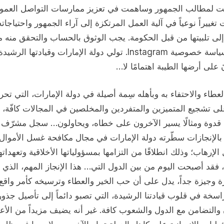
ت لمطالب الجمهور وساهمت في تعزيز ممارسات التواصل العمو
تغييراً نوعياً في آلية العمل المرتكزة إلى آراء الجمهور واحتياجاته
إلى تلبيتها من قبل الحكومة. يجب الوثوق بالحساب والتحقق منه 
خلال سياسة خصوصية Instagram. تولي دولة الإمارات وقيادتها الرشيدة
َ على أرضها الطيبة اهتمامًا لا…
لعطاء والاحتفاء به وبأهله سِمة أصيلة في دولة الإمارات، التي ت
على تشجيع المتميزين والمتفردين والمخلصين في المجالات كافّة،
ا قدوة ومثالًا يسير الآخرون على خطاه، ويحاولون… سجل مشرّف
بالإنجازات سطّرته دولة الإمارات في مجال مكافحة غسل الأموال
الإرهاب؛ وذلك انطلاقًا من التزامها بمسؤولياتها الأخلاقية وتعهداته
، فقد أصبحت اليوم من بين الدول التي… هذا الإنجاز المهم، الذي
 وجيزة جداً، يدل على أن حب الخير والعطاء وترسيخه كأمر واقع
اسخة في قلوب قيادتنا الرشيدة، التي تصبو دائماً إلى تأصيل جذور
 والتضامن مع الدول والشعوب كافة. غير أنه يضيف مزيداً من الأعب