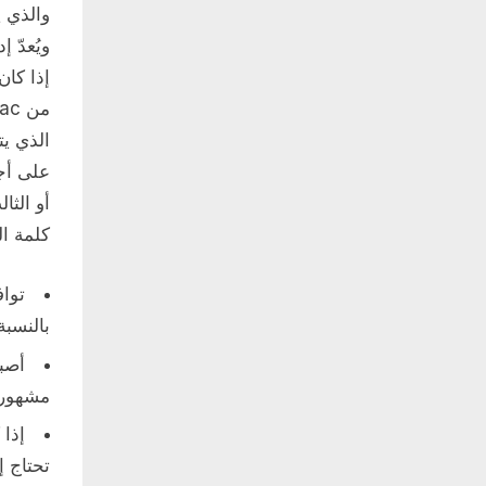
والذي ي
ويُعدّ 
أو الثا
كلمة ا
توا
بالنسبة
أصبح
مشهوراً
تحتاج إ