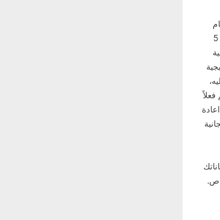
م
2018، ضمن فعاليات الحفل الذي انعقد في دبي. بعد عرض قائمة افضل 5
ية
جية
ه،
علاً
عادة
انية
ناتك
اص.