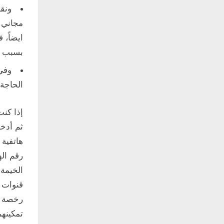
ونق
ايضاً، 
بسبب اج
وفي 
الحاجة 
إذا كن
ثم أدخل
هاتفية 
رقم اله
الخيمة 
قنوات ا