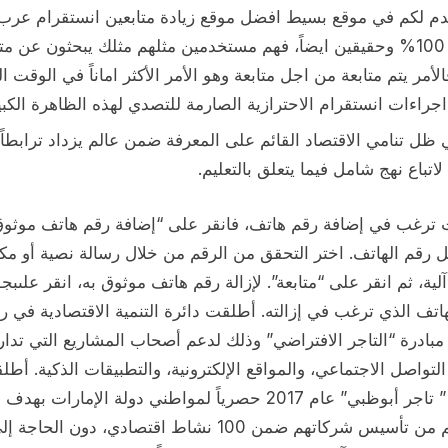
دم لكم في موقع بسيط افضل موقع زيادة متابعين انستقرام عرب
مجاني 100% وحقيقين ايضاً، فهم مستخدمين مثلهم مثلك يبحثون عن مت
فالأمر يتم متابعة من اجل متابعة وهو الأمر الأكثر اماناً في الوقت ا
راءات انستقرام الاحترازية الصارمة للتصدي لهذه الظاهرة الكبي
ظل تنامي الاقتصاد القائم على المعرفة ضمن عالم يزداد ترابطاً،
لاتباع نهج شامل فيما يتعلق بالتعليم.
ت ترغب في إضافة رقم هاتف، فانقر على “إضافة رقم هاتف موثوق
 رقم الهاتف. اختر التحقق من الرقم من خلال رسالة نصية أو مكا
آلية، ثم انقر على “متابعة”. لإزالة رقم هاتف موثوق به، انقر علىبجو
اتف الذي ترغب في إزالته. أطلقت دائرة التنمية الاقتصادية في 
مبادرة “التاجر الافتراضي” وذلك لدعم أصحاب المشاريع التي تدار
لتواصل الاجتماعي، والمواقع الإلكترونية، والتطبيقات الذكية. أط
رخصة ” تاجر أبوظبي” عام 2017 حصرياً لمواطني دولة الإمارات بهدف
تمكينهم من تأسيس شركاتهم ضمن 100 نشاط اقتصادي، دون الحاجة إ