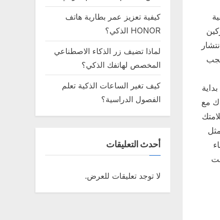
ة Instagram، وكيفية
كيفية تعزيز عمر بطارية هاتف
HONOR الذكي؟
شتركين
لانتشار
لماذا تضيف زر الذكاء الاصطناعي
يجب
المخصص لهاتفك الذكي؟
كيف تغير الساعات الذكية تعلم
داية
الفصول الدراسية؟
ك مع
لامتك
مثل
أحدث التعليقات
ء
قت
لا توجد تعليقات للعرض.