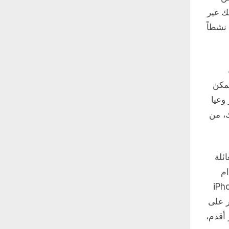
ك غير
نشطاً
مكن
وعيا
ك، من
ئلة
ام
 إدخال رمز الدخول للتأكيد. إذا كان iPhone
دار 12، فإن “العثور على
 التشغيل iOS 8 أو إصدار أقدم،