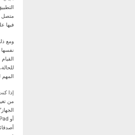
التطبيق
متصل عن
فيها عل
ومع ذل
نفسها 
القيام 
للحالة،
المهم 
إذا كن
من تغي