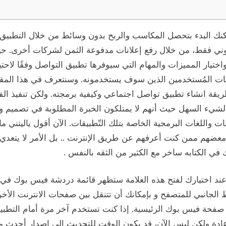
كنك البدء بتحصل المكاسب والربح بدون وسائط من خلال التطبيق
روني فقط، من خلال رفع إعلانات مدفوعة الثمن لشركات أخرى. حيث
اختيار المميزات والمهام التي سيوفرها تطبيق التواصل وفقًا لاحت
ات المُستخدمين الذين سوف يستخدمونه. وسنتعرف في هذا المق
يقة انشاء تطبيق تواصل اجتماعي وكيفية برمجته. ولكن تنفيذ الف
لشيء السهل حيث أنهم لا يمتلكون الخبرة المطلوبة في تصميم و
قات واللغات البرمجية الخاصة بتلك التّطبيقات. الآن أقول ياليتني ما
معضهم ممن كنت أعرفهم عن طريق الإنترنت .. بل الأمر لا يتعدي 
في الكتابه ساخر مع الكثير من الثقه بالنفس .
 عند اختيارك لفتح هذه العلامة ستظهر قائمة دردشة فيس بوك في
الجانبي للمتصفح و بإمكانك أن تتنقل بين صفحات الانترنت الأخ
 صفحة فيس بوك الرئيسية. إذا كنت تستخدم آخر مرة أمام التطبي
ادة ولكن ليس الآن، قد يكون الوقت للتحديث إلى إصدار أحدث 