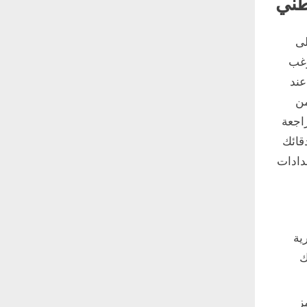
طني
ن على
رغب
 عند
يد من
اجعة
قائك
دادات
ية
ك
ز