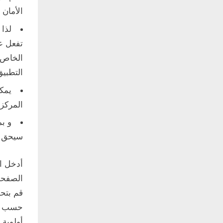
الأمان
لذا
تفعل ع
الخاص 
التطبي
يمك
المركز 
سيحق ل
أدخل ا
الصفحة
قم بتح
حسب قو
أولوية 