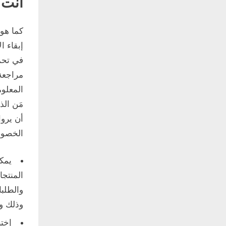
أنت 
إبقاء 
المعلو
مَن الذ
أن يروا
الخصوص
يمك
المنتجا
والطلب
وذلك وف
إخت