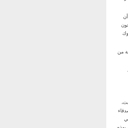
أن
فون
وك
ة من
ى أمر موني سيند بقبول أمر التحويل 28،
ث،
دقاء
ي
 بهذه