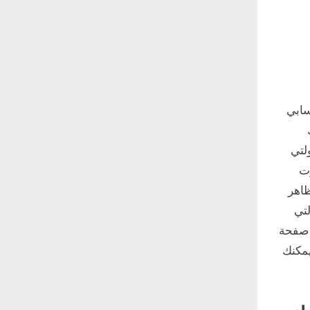
سابي
لتي
رت
ظاهر
لتي
 صفحة
لومات)، يمكنك