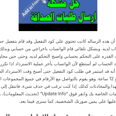
 أن هذه الرساله كانت تحتوي على كود التفعيل وقد قام بتفعيل ح
اب لديه. وبشكل تلقائي قام الواتساب باخراجي من حسابي وبذلك
لقدره على التحكم بحسابي واصبح التحكم لديه. وحتى حين محاو
 الحساب لم أستطع لأن الواتساب يأخر عملية الاسترداد اذا تكر
أنه قد استمر في طلب كود التفعيل حتى أصبح وقت الاسترداد ال
لدي هو 12 ساعة. وهو يقوم بالتواصل مع الأرقام في جميع المجموعات ا
هذا والمحادثات كذلك. إذا كنت ترغب في حذف شيء، فانتقل إلى
المعلومات الخاصة بك وانقر فوق “Update Info” (تحديث المع
عليها على يمين صورتك الشخصية، كما سنرى فيما بعد.