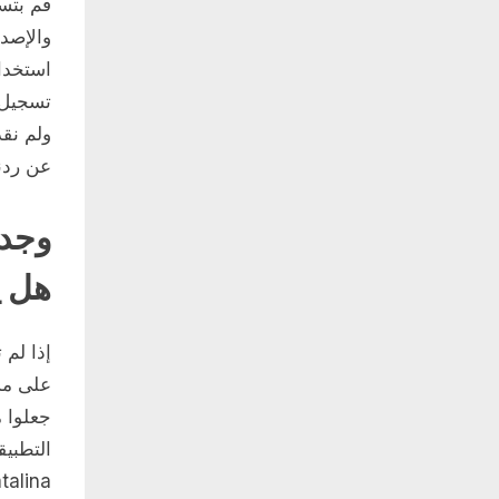
تسجيل د
عن ردنا
وجدت
هل ي
إذا لم 
على مس
جعلوا 