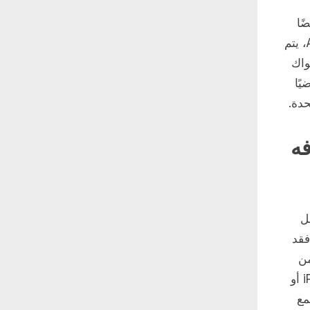
أيضًا
استخدام تطبيق “تحديد الموقع”. عند تسجيل الدخول باستخدام Apple ID، يتم
واك
راضيًا
حدة.
ه
ل
فقد
من
التطبيقات يمكنها إرسال الإخطارات. إذا كنت تستخدم iOS 13 أو iPadOS أو
جمع