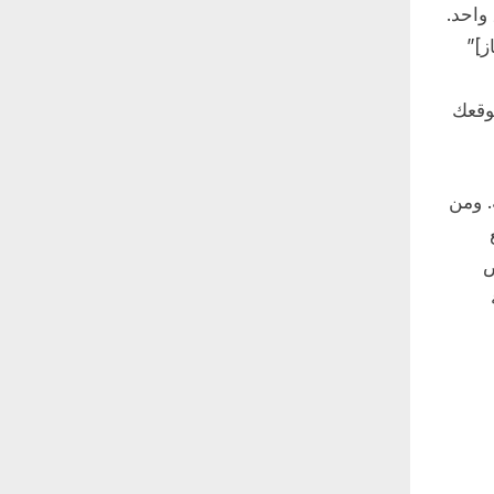
طبيق واحد.
ز]”
وقعك
. ومن
اض