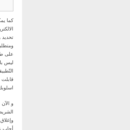
كما يم
الالكت
تحديد و
ومتطلب
على طر
ليس با
التّطبي
قابلت 
اسلوبك 
و الآن
الشريط 
وإغلاق
أجاب ع