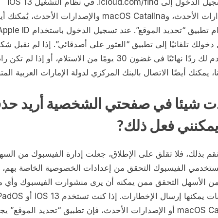
قم بتسجيل الدخول إلى icloud.com/find. في نظام التشغيل iOS 13
والإصدارات الأحدث، وmacOS Catalina والإصدارات الأحدث، يُمكنك 
خولك تلقائيًا إلى تطبيق “العثور على أصدقائي”. إذا لم نقبل شك
ولم نقدم لك ردًا نهائيًا في غضون 30 يومًا من الاستلام، أو إذا لم تكن 
، يمكنك أيضًا الاتصال بالبنك المركزي لدولة الإمارات العربية المت
 شيئا في صفحتي الشخصية أريد حذف
مكنني فعل ذلك?
تقم بذلك، فلا تقلق على الإطلاق، جعلت إدارة الفيسبوك من السه
تخدمي الفيسبوك التحقق من إعدادات الخصوصية الخاصة بهم، 
من الأسهل التحقق ممن يمكنه أن يرى منشوارت الفيسبوك وأي 
macOS Catalina أو الإصدارات الأحدث، فإن تطبيق “تحديد الموقع” ي