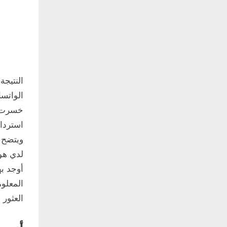
النتيجة
الواتس
خسرت ا
استرداد
ويتضح 
أوجد ب
العثور 