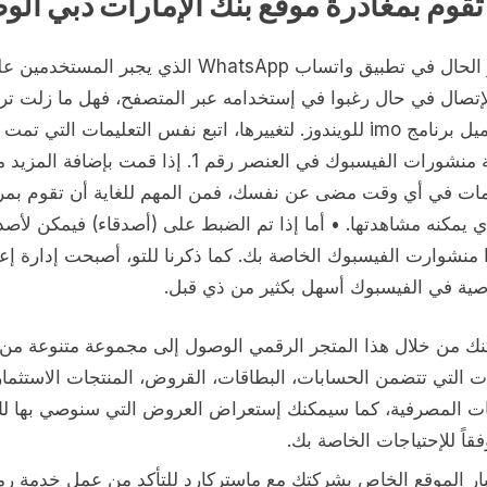
تقوم بمغادرة موقع بنك الإمارات دبي الو
كما هو الحال في تطبيق واتساب WhatsApp الذي يجبر المستخدمي
الإتصال في حال رغبوا في إستخدامه عبر المتصفح، فهل ما زلت ت
في تحميل برنامج imo للويندوز. لتغييرها، اتبع نفس التعليمات التي تمت
مراجعة منشورات الفيسبوك في العنصر رقم 1. إذا قمت بإضافة المز
مات في أي وقت مضى عن نفسك، فمن المهم للغاية أن تقوم بمر
ي يمكنه مشاهدتها. • أما إذا تم الضبط على (أصدقاء) فيمكن لأصد
 منشوارت الفيسبوك الخاصة بك. كما ذكرنا للتو، أصبحت إدارة إع
ية في الفيسبوك أسهل بكثير من ذي قبل.
نك من خلال هذا المتجر الرقمي الوصول إلى مجموعة متنوعة من
ت التي تتضمن الحسابات، البطاقات، القروض، المنتجات الاستثمار
ات المصرفية، كما سيمكنك إستعراض العروض التي سنوصي بها ل
قاً للإحتياجات الخاصة بك.
بار الموقع الخاص بشركتك مع ماستركارد للتأكد من عمل خدمة رم