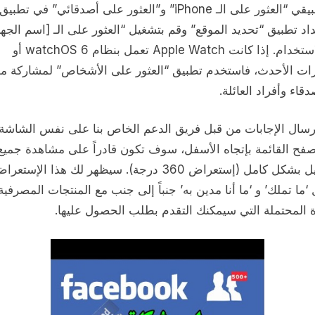
بين تطبيقي “العثور على الـ iPhone” و”العثور على أصدقائي” في ت
اد تطبيق “تحديد الموقع” وقم بتشغيل “العثور على الـ [اسم الجها
لبدء الاستخدام. إذا كانت Apple Watch تعمل بنظام watchOS 6 أو
رات الأحدث، فاستخدم تطبيق “العثور على الأشخاص” لمشاركة م
دقاء وأفراد العائلة.
رسال الإجابات من قبل فريق الدعم الخاص بنا على نفس الشاشة
صفح القائمة بإتجاه الأسفل، سوف تكون قادراً على مشاهدة جميع
التفاصيل بشكل كامل (إستعراض 360 درجة). سيظهر لك هذا الإستعر
‘ما تملك’ و ‘ما أنا مدين به’ جنباً إلى جنب مع المنتجات المصرفية
ة المحتملة التي سيمكنك التقدم بطلب الحصول عليها.