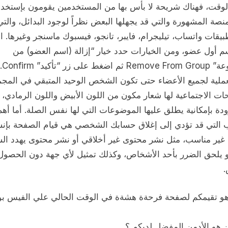
وقت، فهناك شريحة لا بأس بها من المستخدمين يقومون بإستخدا
نصة المشهورة والتي قد يجهلها البعض نظراً لوجود البدائل، والت
طبيقات واتساب، تيليجرام، فايبر، تانجو، فيسبوك ماسنجر وغيرها. ال
سم أول عضو، ومن الخيارات حدد خيار “إزالة (اسم العضو) من
المجموعة
عملية لجميع الأعضاء حتى تكون الشخص الوحيد المتبقي في المجم
ت الاجتماعية لها شعار مكون من اللون الأبيض واللون الرمادي، 
ودة بإمكانية يطلق عليها الموضوعات التي لها نفس الصلة. أما أهم
ب التي قد تؤدي إلى إغلاق حسابك الشخصي هي قيام الصفحة بإنش
غير مناسب، مثل نشر محتوى غير أخلاقي أو نشر محتوى يهدد ال
أو يلحق الضرر بأحد الأشخاص، وكذلك تمثيل لأي جهة دون الحصو
هو تقيمكم لصفحة فرحةة هشةة في الوقت الحالي علي الفيس ب
 هو الأدمن المفضل لديكم ؟