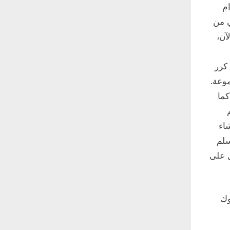
م
ي من
آن،
” Remove From Group ثم اضغط على زر “تأكيد” Confirm. كرر
وعة.
كما
اء
سلم
ل على
وك