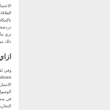
الاجتما
العلاقا
بالإمك
دردشة ل
تري ما
ذلك من 
ازاي
الامتيا