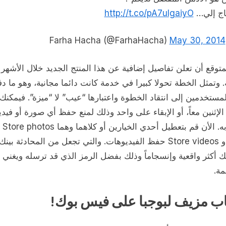
اج إلي…
http://t.co/pA7uIgaiyO
May 30, 2014
—
توقع أن تعلن تفاصيل إضافية عن هذا المنتج الجديد خلال الأشهر
. وتمثل الخطة تحولا كبيرا في خدمة كانت دائما مجانية، وهو ما دف
ستخدمين إلى انتقاد الخطوة واعتبارها “عيب” لا “ميزة”. فيمكنك
لإثنين معاً، أو الإبقاء على واحد وذلك لمنع حفظ أي صورة أو فيديو
ترغب به. 
الصور و Store videos حفظ الفيديوهات. والتي تجعل من المحادثة بي
 أكثر واقعية وإنسجاماً وذلك بفضل الرمز الذي قد ترسله ويغني
مة.
 مزيف لبوجبا على فيس بوك!