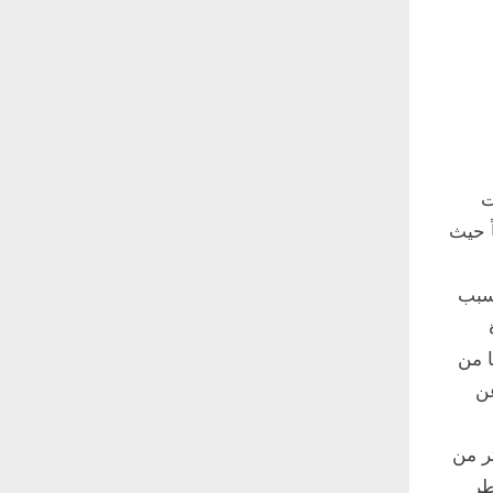
ت
ً حيث
بسبب
ا من
عن
ثر من
طر