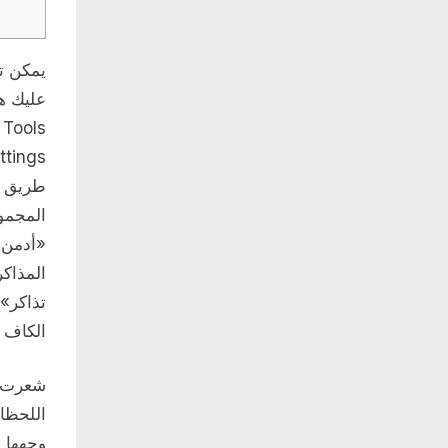
يمكن تن
عليك هو
s
طريق ز
«أدمن»
المذاكر
تذاكر»،
الكاف 
شعرت ب
اللحظات
وجهها ل