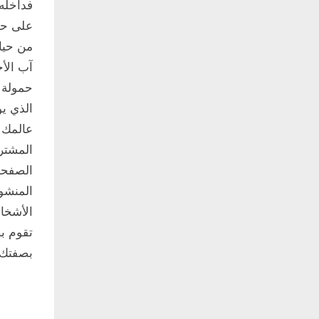
فداخله 
على حس
من حيات
آب الأخ
حمولة ا
الذي يؤ
عالمك 
المشتر
الصفحة
المنشور
الأشخاص
تقوم بض
بصفتك 