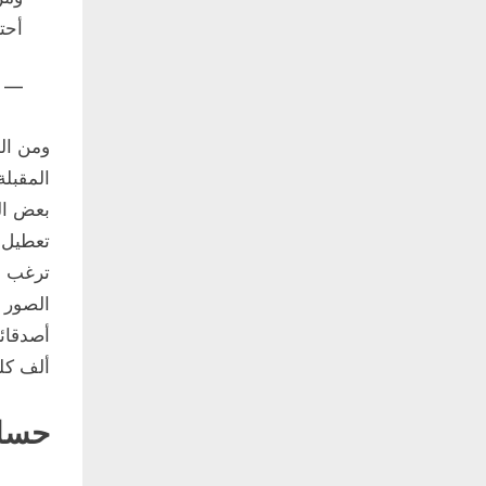
أحت
 Farha Hacha (@FarhaHacha)
ومن الم
المقبلة
بعض الم
تعطيل ا
أصدقائك
ألف كل
حساب