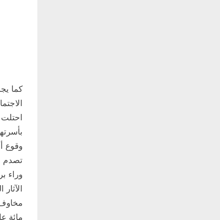
كما يج
الاجتما
احتلت 
بأسرتها
وقوع أح
تصدم مس
وراء ب
الآثار 
مخاوف و
مائة عا