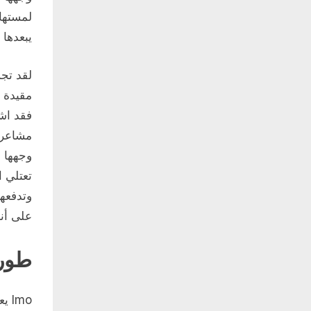
لمستها،
يبعدها ع
لقد تجس
مقيدة 
فقد اشت
مشاعره
وجهها ب
تعتلي ا
وتدفعهم
على أنا
طور 
Imo