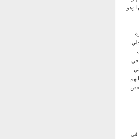
ا وهو
ة
لي،
 في
تي
تهم
تعض
 في