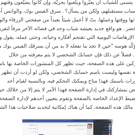
يتسنى للشباب أن يعبّروا ويلعبوا بحريّة، وإن كانوا يضيّعون وقتهم 
اب مستقبلهم، ولكن من يسأل؟ . سرق الفيس بوك، والواتس آب
ها ووقتها وعملها، بتّ لا أعمل شيئاً بعيداً من صفحتي الزرقاء وال
ضر . هو واقع جديد يعيشه شباب وجد في فضائه الآخر مرفأ لتفري
لإرهاصات اليومية التي تقتحم أفكاره وحياته، وحتى عمله، يقول ول
كّد هوسه ”حين لا تجد ما تفعله لا بد من أن يسرقك الفيس بوك 
. فضلاً عن ذلك فإن حسابك الشخصي لا يتم معرفته من خلال
كين على هذه الصفحة، حيث تظهر كل المنشورات الخاصة بها با
 نفسها وليست باسم حسابك الشخصي، ولكن لو أردت أن تظهر
ات باسمك فهذا متاح ويمكنك التحكم فيه. وبالنسبة لقيام أحد
 بمشاركتك في إدارة الصفحة فهذا الأمر لا يتم إلا من خلالك ح
بط الإعداد الخاصة بالصفحة وتقوم بتعيين أحدهم لإدارة الصفحة
مالك هذه الصفحة، كما أن هناك إمكانية لتحديد صلاحيات هذا ال