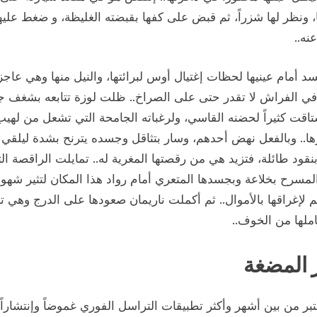
 ونظر لها شزراً، ثم قبض على كفها بقبضته الغليظة، و ضغط عليه
نه..
د أمام عينيها لحظات إغتيال أوس لبرائتها، والنيل منها وهي عاجز
في الفراش لا تقدر حتى على الصراخ.. ظلت لوزة تتابعه بشغف ج
اقت كثيراً لحضنه القاسي، ولرغباته الجامحة التي تشعل من لهيب
ا.. وبالفعل نهض أحدهم، وسار بتثاقل وجسده يترنح بشدة ليلقي
نقود طائلة، فتزيد هي من رقصتها المغرية له.. تمايلت الراقصة ال
لمسرح بخلاعة وبجسدها المتعري أمام رواد هذا المكان لتثير شهوا
 لإغراقها بالأموال.. ثم أكملت ناريمان صعودها على الدرج وهي 
ملها من الخوف..
المضغة
 يعتبر من بين أشهر وأكثر تطبيقات التراسل الفوري غموضاً وإنتشاراً