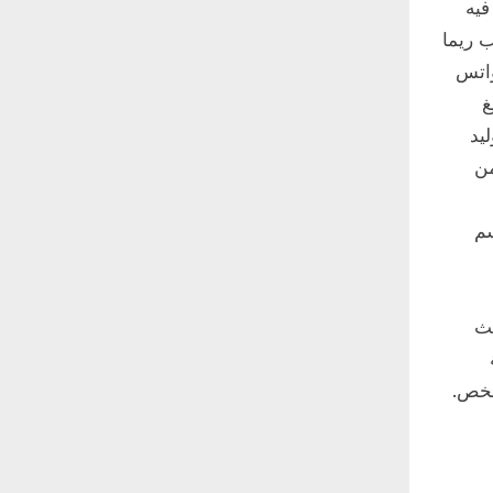
فيه
 ريما
واتس
غ
يد
من
سم
يث
شخص.