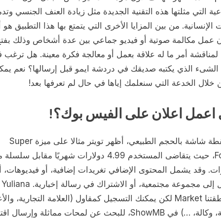
عية التي مثلتها هذه التقنية الجديدة مثل زيادة العنف الجنسي وتدم
ت الإنسانية. من بين المزايا الأخرى التي يتمتع بها هذا التطبيق هو أ
ان عمل مكالمة صوتية أو فيديو جماعي بين عدة أشخاص وذلك بفت
مناقشة أمر ما له علاقة بعمل أو معالجة فكرة معينة. هل ترغب 
 الشىء الذي يكتبه صديقك في دردشة ايمو قبل إرسالها؟ نعم يمك
خلال الخدعة التي سنعلمك إياها في حال لم تعرفها بعد!
 اعمل اعلان على الفيس بوك؟!
وفي لقطة شاشة بالحجم الطبيعي، أظهر تويتر مثالا على ميزة Super
Follows، حيث يتقاضى المستخدم 4.99 دولارات شهريًا مقابل سلسل
زات. وقد يشمل المحتوى الإضافي تغريدات إضافية، أو فيديوهات، أ
الوصول
في منطقتنا Market لكن يمكنك التسجيل كمقاول (العلامة التجارية، وال
التجارية، وكالة، …) في ShowMB، للبحث عن لمحات مماثلة وإرسال ا