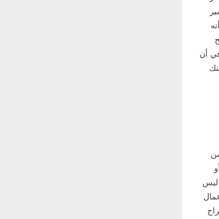
ير
نه
ح
في أن
نك
ة من
و
 إلى مجموعة مجتمعية، أو الاشتراك في رسالة إخبارية. Yuliana ليس
أعمال
قتراح