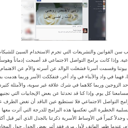
ب سن القوانين والتشريعات التي تجرم الاستخدام السيئ للشبكا
عية. وإذا كانت برامج التواصل الاجتماعي قد أصبحت إدماناً وهوسا
بيوتنا وقسمت أسرنا فشغلت الوالد عن أسرته والأم عن الاهتمام
، فهما في واد والأبناء في واد آخر، فتفككت الأسر وربما هدمت 
د الزوجين وربما كلاهما في شرك علاقة غير سوية، والأمثلة كثيرة
امعنا كل يوم. وإذا كنا قد تحدثنا عن بعض الإيجابيات التي نجنيه
رامج التواصل الاجتماعي فلا تستطيع عين الناقد أن تغض الطرف 
السلبية الخطيرة التي تعكسها هذه البرامج للدرجة التي آثرت معها
جدلاً كبيراً في الأوساط الأسرية ذكرتنا بالجدل الذي أثير قبل أك
م، عندما ظهر الهاتف لأول مرة، فقد أثير بعض الجدل حول المخا