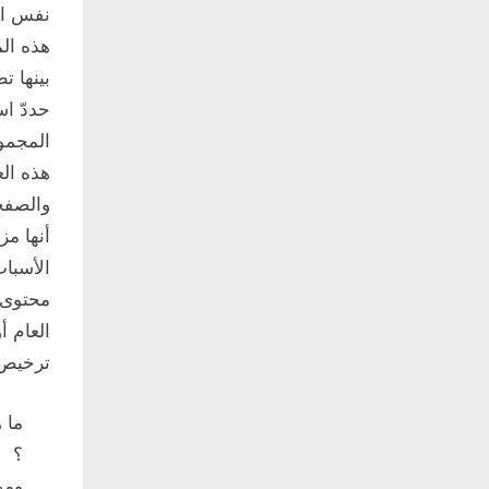
نفس ال
هذه الم
بينها ت
حددّ ا
هذه ال
والصفحا
أنها مز
الأسبا
محتوى 
العام 
ترخيص.
ما 
؟
ومن