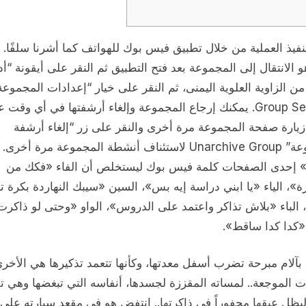
فيذ العملية من خلال تطبيق فيس بوك للهواتف كما أشرنا سلفًا. 
 الانتقال إلى المجموعة بعد فتح التطبيق ثم النقر على أيقونة “أ
Tool من الزاوية العلوية اليمنى، ثم النقر على خيار “إعدادات المجموعة
Group Settings. يمكنك إرجاع المجموعة وإلغاء أرشفتها في أي وقت 
يارة صفحة المجموعة مرة أخرى والنقر على زر “إلغاء أرشفة
المجموعة” Unarchive Group لاستئناف أنشطة المجموعة مرة أخر
 إحدى الصفحات كلمة فيس بوك ليستخلص أن الفاء «فكك من
ة»، الياء «يا ابني دراسة إيه بس»، السين «سيبك النهاردة بكرة تب
 الباء «بلاش تذاكر واعتمد على الدروس»، الواو «وحتى لو ذاكرت
«كدا كدا ساقط».
آلام مبرحة تضرب أسفل معدتها، وكأنها تتعمد تذكيرها هي الأخرى
 الموجعة.. لمساته المقززة لجسدها، أنفاسه التي تبغضها وهي ت
يظل عبقها محفوراً في ذاكرتها.. إنتفض هو في مقعد سيارته على 