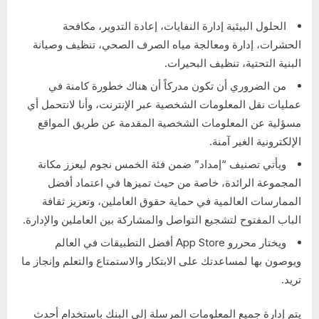
الحلول البیئیة إدارة النفایات، إعادة التدویر، مكافحة
الحشرات، إدارة ومعالجة میاه الصرف الصحي، تنظیف وصیانة
البنیة التحتیة، تنظیف البحیرات.
من الضروري أن تكون مدركاً أن هناك خطورة كامنة في
عمليات نقل المعلومات الشخصية عبر الإنترنت، وأنا لانتحمل أي
مسؤلية عن المعلومات الشخصية المقدمة عن طريق المواقع
الإلكترونية الغير آمنة.
ويأتي تصنيف “إمداد” ضمن فئة الخمس نجوم ليعزز مكانة
المجموعة الرائدة، خاصة من حيث تميزها في اعتماد أفضل
الممارسات العالمية في حماية حقوق العاملين، وتعزيز ثقافة
الباب المفتوح لتشجيع التواصل والمشاركة بين العاملين والإدارة.
ويختار محررو App Store أفضل التطبيقات في العالم
ويوصون بها لمساعدتك على الابتكار والاستمتاع والتعلم وإنجاز ما
تريد.
يتم إدارة جميع المعلومات المرسلة إلى البنك باستخدام أحدث