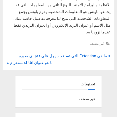
الأنظمة والبرامج الآمنة . النوع الثاني من المعلومات التي قد
يجمعها باونس هو المعلومات الشخصية. يقوم باونس بجمع
المعلومات الشخصية التي تتيح لنا معرفة تفاصيل خاصة عنك،
مثل الاسم أو عنوان البريد الإلكتروني أو العنوان البريدي فقط
عندما تزودنا به.
غير مصنف
P
ما هي Extention التي تساعد جوجل على فتح اي صورة
تصفّح
N
r
ما هو عنوان Url للانستقرام
المقالات
e
e
x
v
t
i
تصنيفات
P
o
o
u
غير مصنف
s
s
t
P
:
o