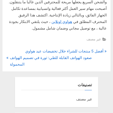
والشحن السريع يجعلها مريحة للمحترفين الذين غالبا ما يتنقلون.
أصبحت مهام سير العمل أكثر فعالية وانسيابية بمساعدة تكامل
الجهاز الفائق، وبالتالي زيادة الإنتاجية. اكتشف هذا الرفيق
المحترف المطلق في
هواوي اونلاين
، حيث يلتقي الابتكار بجودة
عالية ، مع توصيل مجاني وضمان شامل مشمول.
غير مصنف
P
أفضل 5 منتجات للشراء خلال تخفيضات عيد هواوي
تصفّح
N
r
صعود الهواتف القابلة للطي: ثورة في تصميم الهواتف
المقالات
e
e
المحمولة
x
v
t
i
P
o
تصنيفات
o
u
s
s
غير مصنف
t
P
:
o