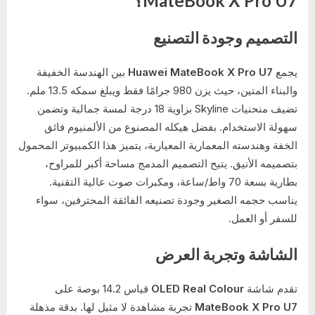
MateBook X Pro U7؟
التصميم وجودة التصنيع
يجمع
Huawei MateBook X Pro U7
بين الهندسة الخفيفة
والبناء المتين، حيث يزن 980 جرامًا فقط ويبلغ سمكه 13.5 ملم.
تضيف منحنيات Skyline بزاوية 18 درجة لمسة جمالية وتضمن
سهولة الاستخدام. بفضل هيكله المصنوع من الألمنيوم فائق
الخفة وهندسته المعمارية المعيارية، يتميز هذا الكمبيوتر المحمول
بتصميمه الأنيق. يتيح التصميم المدمج مساحة أكبر للمراوح،
بطارية بسعة 70 واط/ساعة، ومكبرات صوت عالية التقنية.
يناسب حجمه الصغير وجودة تصنيعه الفائقة المحترفين، سواء
للسفر أو العمل.
الشاشة وتجربة العرض
تقدم شاشة
OLED Real Colour
قياس 14.2 بوصة على
MateBook X Pro U7
تجربة مشاهدة لا مثيل لها. بدقة مذهلة