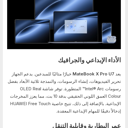
الأداء الإبداعي والجرافيك
يعد
MateBook X Pro U7
خيارًا مثاليًا للمبدعين. يدعم الجهاز
تحرير الفيديوهات، إنشاء الرسومات، والنمذجة ثلاثية الأبعاد بفضل
رسومات Intel® Arc™ المتطورة. توفر شاشة OLED Real
Colour العمق اللوني الحقيقي بدقة 10 بت، مما يعزز المخرجات
الإبداعية. بالإضافة إلى ذلك، تتيح خاصية HUAWEI Free Touch
إدخالاً دقيقًا للمهام الإبداعية المعقدة.
عمر البطارية وقابلية التنقل