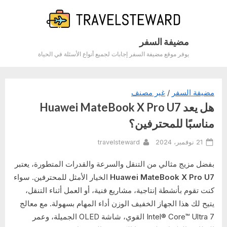
Ski
t
conten
مضيفة السفر
يوفر موقع مضيفة السفر إجابات لجميع أنواع الأسئلة في الحياة
مضيفة السفر
/
غير مصنف
هل يعد Huawei MateBook X Pro U7
مناسبًا للمحترفين؟
By
Posted
21 نوفمبر، 2024
travelsteward
on
بفضل مزيج مثالي من التنقل والسرعة والقدرات المتطورة، يعتبر
Huawei MateBook X Pro U7
الخيار الأمثل للمحترفين. سواء
كنت تقوم بأنشطة إنتاجية، مشاريع فنية، أو العمل أثناء التنقل،
يتيح لك هذا الجهاز الخفيف الوزن أداء المهام بسهولة. مع معالج
Intel® Core™ Ultra 7 القوي، شاشة OLED الجميلة، وعمر