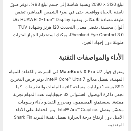
تبلغ 3120 × 2080 ونسبة شاشة إلى جسم تبلغ 93%، توفر صورًا
نابضة بالحياة وواقعية. حتى في ضوء الشمس المباشر، تضمن
طبقة مضادة للانعكاس وتقنية HUAWEI X-True™ Display دقة
ألوان محسنة. بفضل معدل التحديث 120 هرتز وشهادة TÜV
Rheinland Eye Comfort 3.0، يمكنك استخدام الجهاز لفترات
طويلة دون إجهاد العين.
الأداء والمواصفات التقنية
يتفوق جهاز
MateBook X Pro U7
في السرعة والكفاءة للمهام
المهنية، بفضل معالج Intel® Core™ Ultra 7. يوفر قرص التخزين
SSD بسعة 1 تيرابايت مساحة كافية للملفات والتطبيقات، كما
تجعل ذاكرة الوصول العشوائي 32 جيجابايت تعدد المهام تجربة
ممتعة. سيستمتع المصممون ومحررو الفيديو بأداء رسومات
محسّن بفضل Intel® Arc™ Graphics. يتم الحفاظ على الأداء
الأمثل دون ارتفاع درجة الحرارة بفضل تقنية التبريد Shark Fin
المتقدمة.