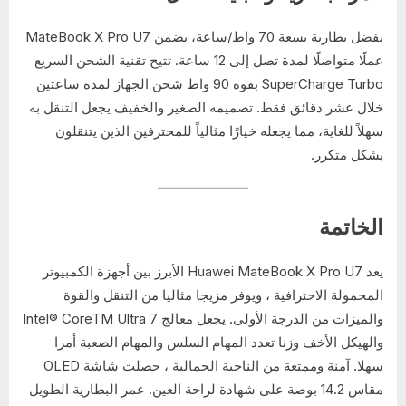
بفضل بطارية بسعة 70 واط/ساعة، يضمن MateBook X Pro U7
عملًا متواصلًا لمدة تصل إلى 12 ساعة. تتيح تقنية الشحن السريع
SuperCharge Turbo بقوة 90 واط شحن الجهاز لمدة ساعتين
خلال عشر دقائق فقط. تصميمه الصغير والخفيف يجعل التنقل به
سهلاً للغاية، مما يجعله خيارًا مثالياً للمحترفين الذين يتنقلون
بشكل متكرر.
الخاتمة
يعد Huawei MateBook X Pro U7 الأبرز بين أجهزة الكمبيوتر
المحمولة الاحترافية ، ويوفر مزيجا مثاليا من التنقل والقوة
والميزات من الدرجة الأولى. يجعل معالج Intel® CoreTM Ultra 7
والهيكل الأخف وزنا تعدد المهام السلس والمهام الصعبة أمرا
سهلا. آمنة وممتعة من الناحية الجمالية ، حصلت شاشة OLED
مقاس 14.2 بوصة على شهادة لراحة العين. عمر البطارية الطويل